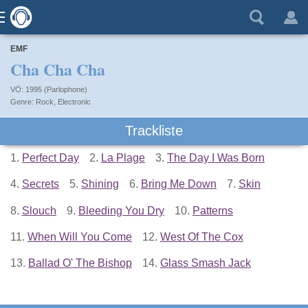
EMF
Cha Cha Cha
VÖ: 1995 (Parlophone)
Rock
,
Electronic
Trackliste
1.
Perfect Day
2.
La Plage
3.
The Day I Was Born
4.
Secrets
5.
Shining
6.
Bring Me Down
7.
Skin
8.
Slouch
9.
Bleeding You Dry
10.
Patterns
11.
When Will You Come
12.
West Of The Cox
13.
Ballad O' The Bishop
14.
Glass Smash Jack