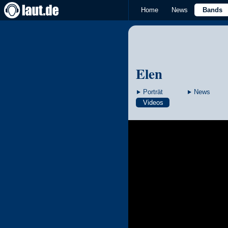
Home
News
Bands
Elen
Porträt
News
Videos