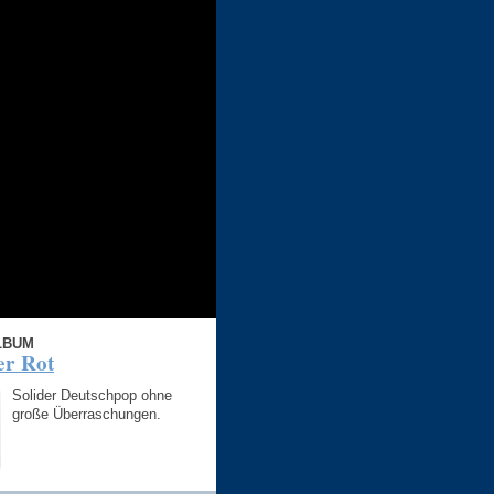
LBUM
er Rot
Solider Deutschpop ohne
große Überraschungen.