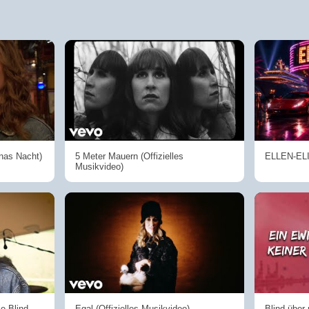
Inas Nacht)
5 Meter Mauern (Offizielles
ELLEN-ELIT
Musikvideo)
e Blind
Egal (Offizielles Musikvideo)
Blind über 