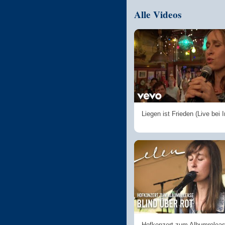
Alle Videos
Liegen ist Frieden (Live bei 
Hofkonzert zum Albumreleas