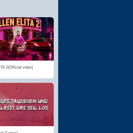
A 2(Official video)
rot [Lyrics]