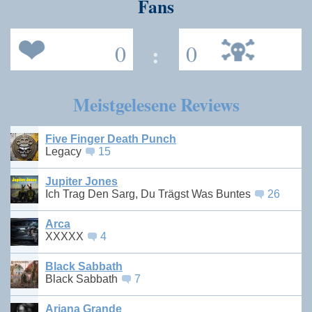
Fans
0
:
0
Meistgelesene Reviews
Five Finger Death Punch
Legacy
15
Jupiter Jones
Ich Trag Den Sarg, Du Trägst Was Buntes
26
Arca
XXXXX
4
Black Sabbath
Black Sabbath
7
Ariana Grande