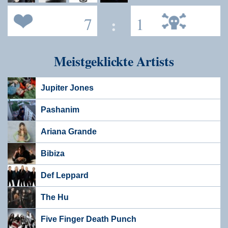
7
:
1
Meistgeklickte Artists
Jupiter Jones
Pashanim
Ariana Grande
Bibiza
Def Leppard
The Hu
Five Finger Death Punch