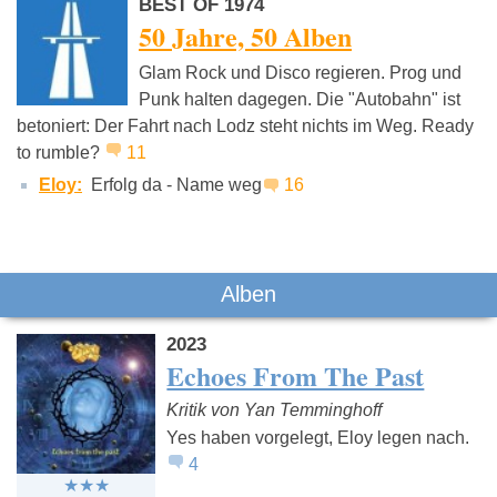
BEST OF 1974
50 Jahre, 50 Alben
Glam Rock und Disco regieren. Prog und
Punk halten dagegen. Die "Autobahn" ist
betoniert: Der Fahrt nach Lodz steht nichts im Weg. Ready
Reinhard Mey
Kettcar
Die Tote
Hosen
to rumble?
11
Eloy:
Erfolg da - Name weg
16
Alben
2023
Echoes From The Past
Kritik von Yan Temminghoff
Yes haben vorgelegt, Eloy legen nach.
4