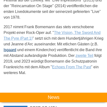
Festival auf der Loreley. Mit "Live Impressions" (2013) und
der "Reincarnation On Stage" (2014) veröffentlichen die
ersten Livedokumente seit der seinerzeit gefeierten "Live"
von 1978.
2017 nimmt Frank Bornemann das stets verschobene
Projekt einer Rock-Oper auf. "
The Vision, The Sword And
The Pyre (Part 1)
" setzt sich mit dem Hundertjährigen Krieg
und Jeanne d'Arc auseinander. Mit etlichen Gästen (z.B.
Isgaard
und einem Kinderchor) veröffentlicht die Band ihre
mit Abstand aufwändigste Produktion. Der
zweite Teil
folgt
2019, und 2023 würdigt Bornemann die Schutzpatronin
Frankreichs mit dem Album "
Echoes From The Past
" ein
weiteres Mal.
Das könnte Dich auch interessieren:
News