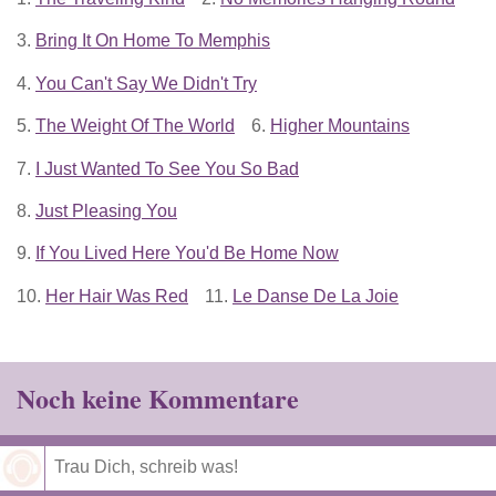
3.
Bring It On Home To Memphis
4.
You Can't Say We Didn't Try
5.
The Weight Of The World
6.
Higher Mountains
7.
I Just Wanted To See You So Bad
8.
Just Pleasing You
9.
If You Lived Here You'd Be Home Now
10.
Her Hair Was Red
11.
Le Danse De La Joie
Noch keine Kommentare