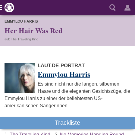
EMMYLOU HARRIS
Her Hair Was Red
auf: The Traveling Kind
LAUT.DE-PORTRÄT
Emmylou Harris
Es sind nicht nur die langen, silbernen
Haare und die eleganten Gesichtszüge, die
Emmylou Harris zu einer der beliebtesten US-
amerikanischen Sängerinnen …
Trackliste
1.
The Traveling Kind
2.
No Memories Hanging Round