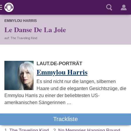
EMMYLOU HARRIS
Le Danse De La Joie
auf: The Traveling Kind
LAUT.DE-PORTRÄT
Emmylou Harris
Es sind nicht nur die langen, silbernen
Haare und die eleganten Gesichtszüge, die
Emmylou Harris zu einer der beliebtesten US-
amerikanischen Sängerinnen …
Trackliste
1.
The Traveling Kind
2.
No Memories Hanging Round