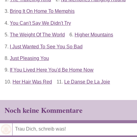
3.
Bring It On Home To Memphis
4.
You Can't Say We Didn't Try
5.
The Weight Of The World
6.
Higher Mountains
7.
I Just Wanted To See You So Bad
8.
Just Pleasing You
9.
If You Lived Here You'd Be Home Now
10.
Her Hair Was Red
11.
Le Danse De La Joie
Noch keine Kommentare