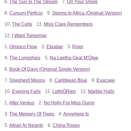
6.
The Sun In The Stream
7.
On Your Shore
8.
Cursum Perficio
9.
Storms In Africa (Original Version)
10.
The Celts
11.
Miss Clare Remembers
12.
I Want Tomorrow
1.
Orinoco Flow
2.
Ebudae
3.
River
4.
The Longships
5.
Na Laetha Geal M'ÓIge
6.
Book Of Days (Original Single Version)
7.
Shepherd Moons
8.
Caribbean Blue
9.
Evacuee
10.
Evening Falls
11.
LothlÓRien
12.
Marble Halls
1.
After Ventus
2.
No Holly For Miss Quinn
3.
The Memory Of Trees
4.
Anywhere Is
5.
Athair Ar Neamh
6.
China Roses