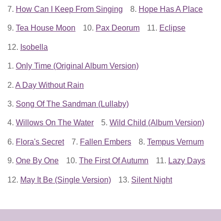
7.
How Can I Keep From Singing
8.
Hope Has A Place
9.
Tea House Moon
10.
Pax Deorum
11.
Eclipse
12.
Isobella
1.
Only Time (Original Album Version)
2.
A Day Without Rain
3.
Song Of The Sandman (Lullaby)
4.
Willows On The Water
5.
Wild Child (Album Version)
6.
Flora's Secret
7.
Fallen Embers
8.
Tempus Vernum
9.
One By One
10.
The First Of Autumn
11.
Lazy Days
12.
May It Be (Single Version)
13.
Silent Night