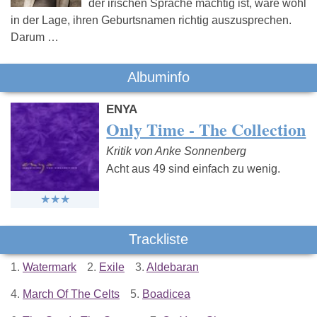
der irischen Sprache mächtig ist, wäre wohl
in der Lage, ihren Geburtsnamen richtig auszusprechen.
Darum …
Albuminfo
ENYA
Only Time - The Collection
Kritik von Anke Sonnenberg
Acht aus 49 sind einfach zu wenig.
Trackliste
1.
Watermark
2.
Exile
3.
Aldebaran
4.
March Of The Celts
5.
Boadicea