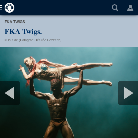
FKA TWIGS
FKA Twigs.
© laut.de (Fotograf: Désirée Pezzetta)