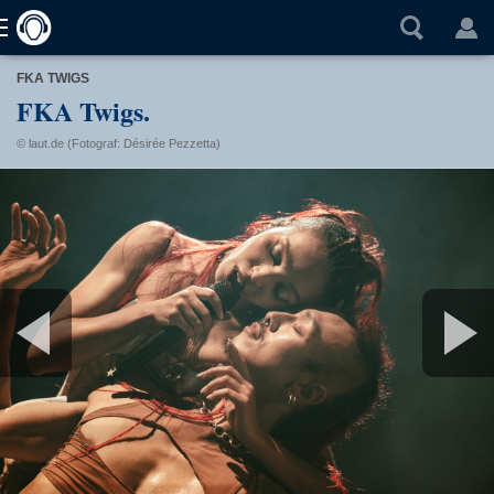
FKA TWIGS
FKA Twigs.
© laut.de (Fotograf: Désirée Pezzetta)