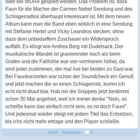
oder bei WDR4 gespielt werden. Das Problem ist, dass
Faun für die Macher der Carmen Nebel Sendung und des
Schlagerradios überhaupt interessant ist. Mit dem neuen
Album kann man die Band eben wirklich in eine Sendung
mit Stefanie Hertel und Vicky Leandros stecken, ohne
dass dem unbedarftem Zuschauer ein Widerspruch
auffällt. Es klingt wie Andrea Berg mit Dudelsack. Der
musikalische Wandel ist gravierender noch als beim
Grafen und die Fallhöhe war von vornherein höher, da
wird jeder zustimmen, der mal live bei beiden zu Gast war.
Bei Faunkonzerten war schon der Soundcheck ein Genuß
und jetzt machen die so einen Schlagerrotz, komm ich
echt nicht drauf klar. Hab mir die Snippets jetzt bestimmt
schon 30 Mal angehört, weil ich immer denke "Nein, so
scheiße kann das einfach nicht sein, es ist doch Faun!".
Und jedesmal wieder steigt mit jedem Titel das Entsetzen,
bis ichs nicht mehr ertrage und den Player schließe.
Alarm
Antworten
0