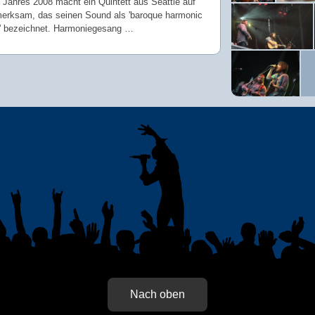
 Jahres 2008 macht ein Quintett aus Seattle auf
merksam, das seinen Sound als 'baroque harmonic
' bezeichnet. Harmoniegesang …
Nach oben