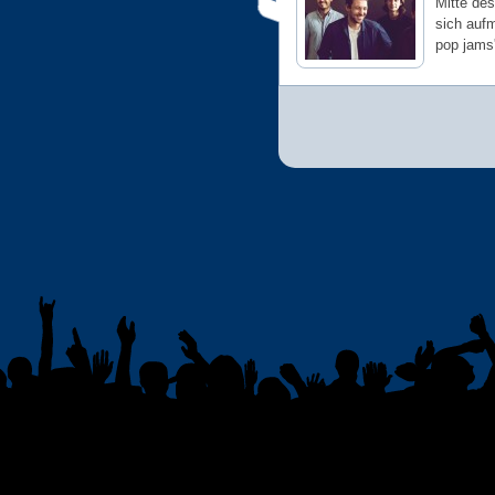
Mitte des
sich auf
pop jams