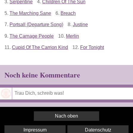
3.
Serpentine
4.
Children Of The Sun
5.
The Marching Sane
6.
Breach
7.
Portsall (Departure Song)
8.
Justine
9.
The Carnage People
10.
Merlin
11.
Cupid Of The Carrion Kind
12.
For Tonight
Noch keine Kommentare
Speichern
Nach oben
Impressum
Datenschutz