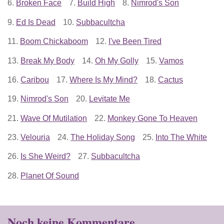
6.
Broken Face
7.
Build High
8.
Nimrod's Son
9.
Ed Is Dead
10.
Subbacultcha
11.
Boom Chickaboom
12.
I've Been Tired
13.
Break My Body
14.
Oh My Golly
15.
Vamos
16.
Caribou
17.
Where Is My Mind?
18.
Cactus
19.
Nimrod's Son
20.
Levitate Me
21.
Wave Of Mutilation
22.
Monkey Gone To Heaven
23.
Velouria
24.
The Holiday Song
25.
Into The White
26.
Is She Weird?
27.
Subbacultcha
28.
Planet Of Sound
Noch keine Kommentare