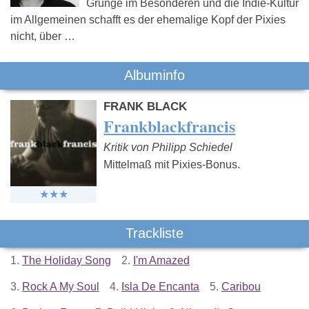
Grunge im Besonderen und die Indie-Kultur
im Allgemeinen schafft es der ehemalige Kopf der Pixies
nicht, über …
Albuminfo
FRANK BLACK
Frankblackfrancis
Kritik von Philipp Schiedel
Mittelmaß mit Pixies-Bonus.
Trackliste
1.
The Holiday Song
2.
I'm Amazed
3.
Rock A My Soul
4.
Isla De Encanta
5.
Caribou