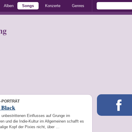
Alben
Songs
Konzerte
Genres
ng
E-PORTRÄT
 Black
 unbestrittenen Einflusses auf Grunge im
n und die Indie-Kultur im Allgemeinen schafft es
lige Kopf der Pixies nicht, über …