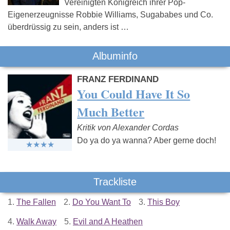
Vereinigten Königreich ihrer Pop-
Eigenerzeugnisse Robbie Williams, Sugababes und Co.
überdrüssig zu sein, anders ist …
Albuminfo
FRANZ FERDINAND
You Could Have It So
Much Better
Kritik von Alexander Cordas
Do ya do ya wanna? Aber gerne doch!
Trackliste
1.
The Fallen
2.
Do You Want To
3.
This Boy
4.
Walk Away
5.
Evil and A Heathen