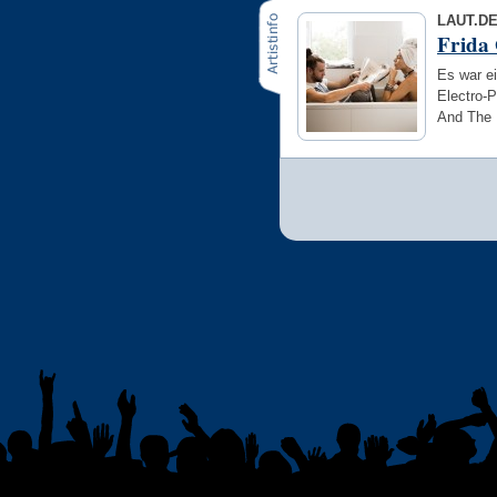
LAUT.D
Frida
Es war ei
Electro-P
And The 