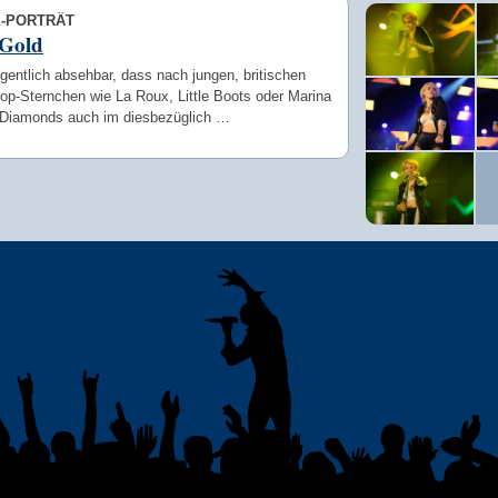
E-PORTRÄT
 Gold
gentlich absehbar, dass nach jungen, britischen
op-Sternchen wie La Roux, Little Boots oder Marina
Diamonds auch im diesbezüglich …