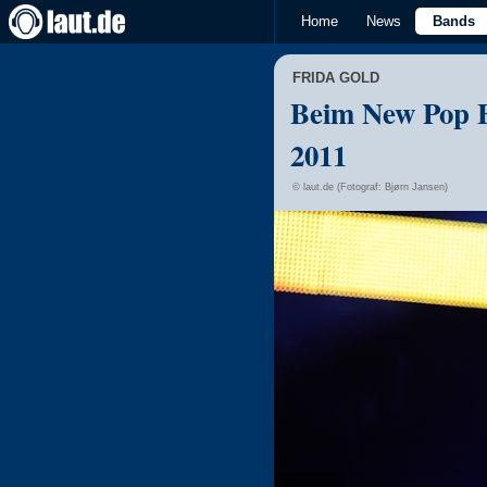
Home
News
Bands
FRIDA GOLD
Beim New Pop F
2011
© laut.de (Fotograf: Bjørn Jansen)