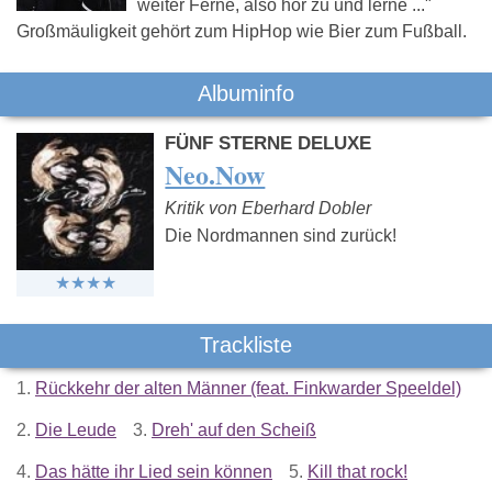
weiter Ferne, also hör zu und lerne ..."
Großmäuligkeit gehört zum HipHop wie Bier zum Fußball.
Albuminfo
FÜNF STERNE DELUXE
Neo.Now
Kritik von Eberhard Dobler
Die Nordmannen sind zurück!
Trackliste
1.
Rückkehr der alten Männer (feat. Finkwarder Speeldel)
2.
Die Leude
3.
Dreh' auf den Scheiß
4.
Das hätte ihr Lied sein können
5.
Kill that rock!