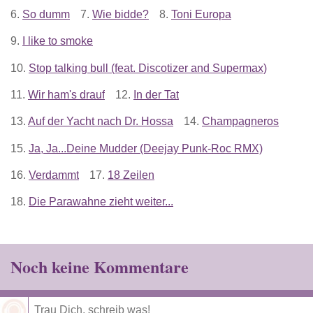
6.
So dumm
7.
Wie bidde?
8.
Toni Europa
9.
I like to smoke
10.
Stop talking bull (feat. Discotizer and Supermax)
11.
Wir ham's drauf
12.
In der Tat
13.
Auf der Yacht nach Dr. Hossa
14.
Champagneros
15.
Ja, Ja...Deine Mudder (Deejay Punk-Roc RMX)
16.
Verdammt
17.
18 Zeilen
18.
Die Parawahne zieht weiter...
Noch keine Kommentare