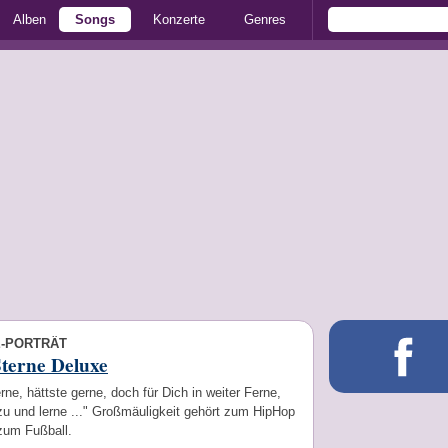
Alben
Songs
Konzerte
Genres
E-PORTRÄT
terne Deluxe
rne, hättste gerne, doch für Dich in weiter Ferne,
zu und lerne ..." Großmäuligkeit gehört zum HipHop
zum Fußball.