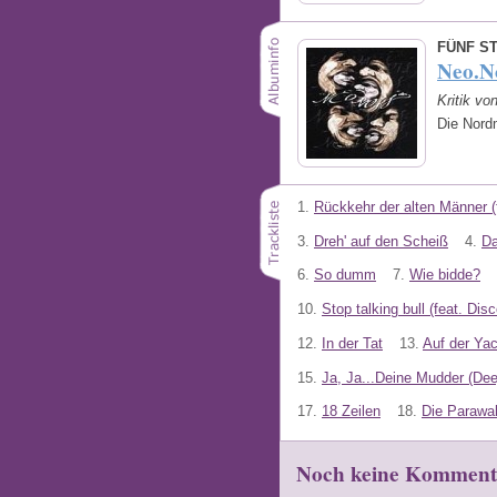
FÜNF S
Neo.N
Kritik vo
Die Nord
1.
Rückkehr der alten Männer (
3.
Dreh' auf den Scheiß
4.
Da
6.
So dumm
7.
Wie bidde?
10.
Stop talking bull (feat. Di
12.
In der Tat
13.
Auf der Ya
15.
Ja, Ja...Deine Mudder (D
17.
18 Zeilen
18.
Die Parawah
Noch keine Komment