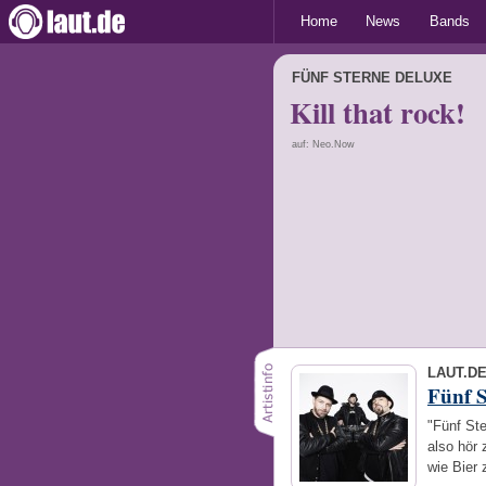
Home
News
Bands
FÜNF STERNE DELUXE
Kill that rock!
auf: Neo.Now
LAUT.D
Fünf S
"Fünf Ste
also hör 
wie Bier 