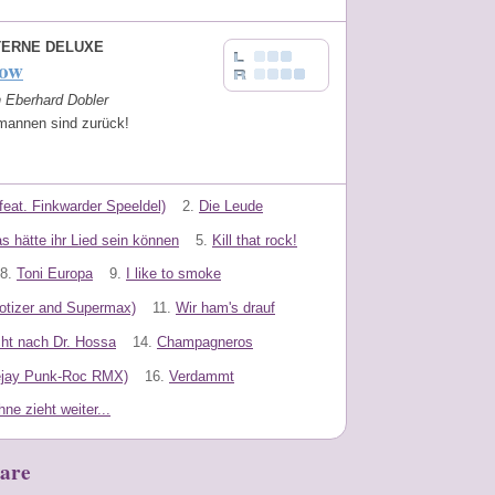
TERNE DELUXE
ow
n Eberhard Dobler
mannen sind zurück!
feat. Finkwarder Speeldel)
2.
Die Leude
s hätte ihr Lied sein können
5.
Kill that rock!
8.
Toni Europa
9.
I like to smoke
scotizer and Supermax)
11.
Wir ham's drauf
cht nach Dr. Hossa
14.
Champagneros
eejay Punk-Roc RMX)
16.
Verdammt
ne zieht weiter...
are