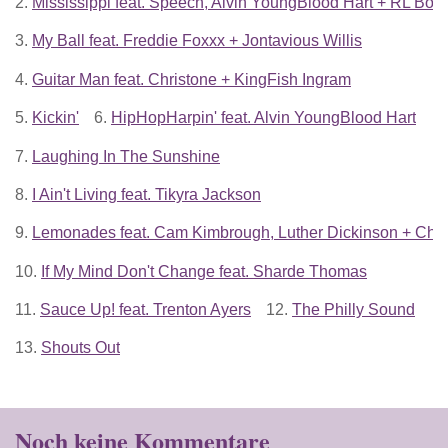
2.
Mississippi feat. Speech, Alvin YoungBlood Hart + RL Boy
3.
My Ball feat. Freddie Foxxx + Jontavious Willis
4.
Guitar Man feat. Christone + KingFish Ingram
5.
Kickin'
6.
HipHopHarpin' feat. Alvin YoungBlood Hart
7.
Laughing In The Sunshine
8.
I Ain't Living feat. Tikyra Jackson
9.
Lemonades feat. Cam Kimbrough, Luther Dickinson + Chu
10.
If My Mind Don't Change feat. Sharde Thomas
11.
Sauce Up! feat. Trenton Ayers
12.
The Philly Sound
13.
Shouts Out
Noch keine Kommentare