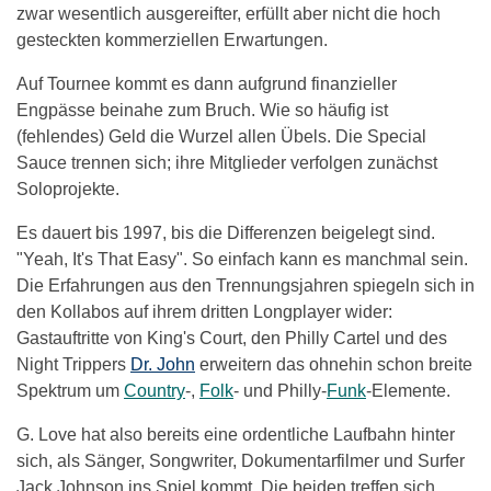
zwar wesentlich ausgereifter, erfüllt aber nicht die hoch
gesteckten kommerziellen Erwartungen.
Auf Tournee kommt es dann aufgrund finanzieller
Engpässe beinahe zum Bruch. Wie so häufig ist
(fehlendes) Geld die Wurzel allen Übels. Die Special
Sauce trennen sich; ihre Mitglieder verfolgen zunächst
Soloprojekte.
Es dauert bis 1997, bis die Differenzen beigelegt sind.
"Yeah, It's That Easy". So einfach kann es manchmal sein.
Die Erfahrungen aus den Trennungsjahren spiegeln sich in
den Kollabos auf ihrem dritten Longplayer wider:
Gastauftritte von King's Court, den Philly Cartel und des
Night Trippers
Dr. John
erweitern das ohnehin schon breite
Spektrum um
Country
-,
Folk
- und Philly-
Funk
-Elemente.
G. Love hat also bereits eine ordentliche Laufbahn hinter
sich, als Sänger, Songwriter, Dokumentarfilmer und Surfer
Jack Johnson ins Spiel kommt. Die beiden treffen sich