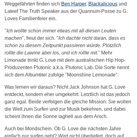
Weggefährten finden sich
Ben Harper
,
Blackalicious
und
Lateef The Truth Speaker aus der Quannum-Posse zu G.
Loves Familienfeier ein.
"
Ich wollte schon immer etwas mit all diesen Leuten
machen
", freut der sich. "
Ich dachte nicht daran, dass es
schon zu diesem Zeitpunkt passieren würde. Plötzlich
rollte die Lawine aber los, und ich rollte mit.
" Mehr
Limonade trinkt G. Love mit dem australischen Hip Hop-
Produzenten Plutonic a.k.a. Plutonic Lab. Die Sorte nennt
sich dem Albumtitel zufolge "Moonshine Lemonade".
Was lernen wir daraus? Nicht Jack Johnson hat G. Love
entdeckt, sondern eher umgekehrt. Letztlich ist das jedoch
ganz egal. Beide verfolgen die gleiche Mission: Sie wollen
die Welt zum Surfen und zur Musik bekehren, und dabei
scheint ihnen die Sonne taghell aus dem Arsch.
Auch bei Mondschein. Ob G. Love die nächsten Jahre
einfach nur surfen geht? Wird nicht überliefert, doch auf