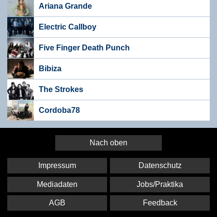
Ariana Grande
Electric Callboy
Five Finger Death Punch
Bibiza
The Strokes
Cordoba78
Nach oben
Impressum
Datenschutz
Mediadaten
Jobs/Praktika
AGB
Feedback