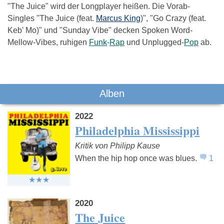
"The Juice" wird der Longplayer heißen. Die Vorab-
Singles "The Juice (feat.
Marcus King
)", "Go Crazy (feat.
Keb' Mo)" und "Sunday Vibe" decken Spoken Word-
Mellow-Vibes, ruhigen
Funk
-
Rap
und Unplugged-
Pop
ab.
Das könnte Dich auch interessieren:
Alben
2022
Philadelphia Mississippi
Kritik von Philipp Kause
When the hip hop once was blues.
1
Seeed
Beastie Boys
Everlas
2020
The Juice