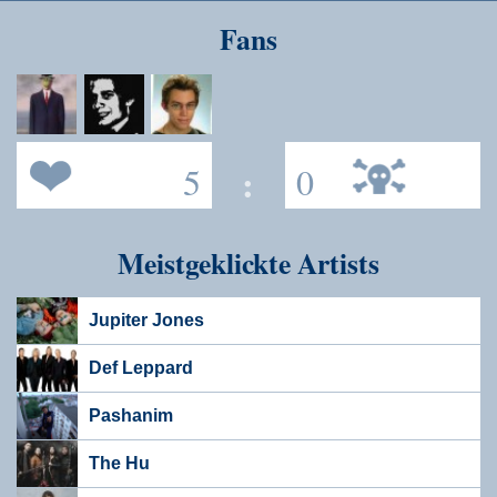
Speichern
Fans
5
:
0
Meistgeklickte Artists
Jupiter Jones
Def Leppard
Pashanim
The Hu