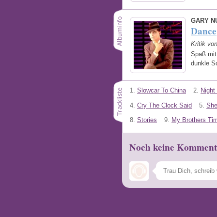
GARY N
Dance
Kritik vo
Spaß mit
dunkle S
1.
Slowcar To China
2.
Night
4.
Cry The Clock Said
5.
She
8.
Stories
9.
My Brothers Ti
Noch keine Komment