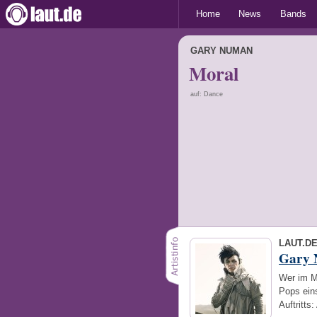
Home
News
Bands
GARY NUMAN
Moral
auf: Dance
LAUT.D
Gary
Wer im M
Pops ein
Auftritts