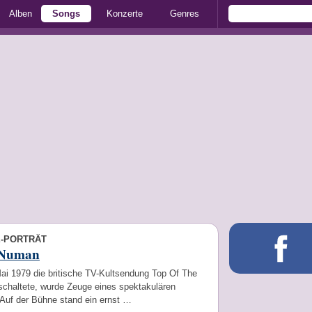
Alben
Songs
Konzerte
Genres
E-PORTRÄT
 Numan
ai 1979 die britische TV-Kultsendung Top Of The
schaltete, wurde Zeuge eines spektakulären
: Auf der Bühne stand ein ernst …