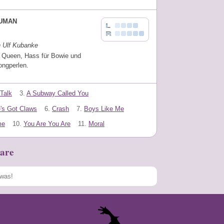
UMAN
n Ulf Kubanke
 Queen, Hass für Bowie und
ongperlen.
 Talk
3.
A Subway Called You
's Got Claws
6.
Crash
7.
Boys Like Me
me
10.
You Are You Are
11.
Moral
are
Speichern