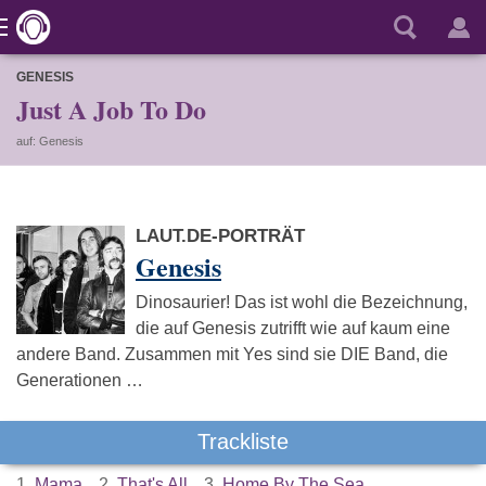
GENESIS
Just A Job To Do
auf: Genesis
LAUT.DE-PORTRÄT
Genesis
Dinosaurier! Das ist wohl die Bezeichnung,
die auf Genesis zutrifft wie auf kaum eine
andere Band. Zusammen mit Yes sind sie DIE Band, die
Generationen …
Trackliste
1.
Mama
2.
That's All
3.
Home By The Sea