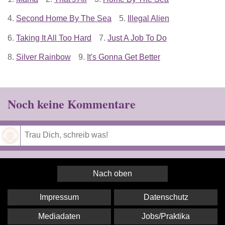
4.
Second Home By The Sea
5.
Illegal Alien
6.
Taking It All Too Hard
7.
Just A Job To Do
8.
Silver Rainbow
9.
It's Gonna Get Better
Noch keine Kommentare
Speichern
Nach oben
Impressum
Datenschutz
Mediadaten
Jobs/Praktika