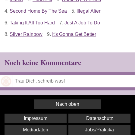
4.
Second Home By The Sea
5.
Illegal Alien
6.
Taking It All Too Hard
7.
Just A Job To Do
8.
Silver Rainbow
9.
It's Gonna Get Better
Noch keine Kommentare
Speichern
Nach oben
Impressum
Datenschutz
Mediadaten
Jobs/Praktika