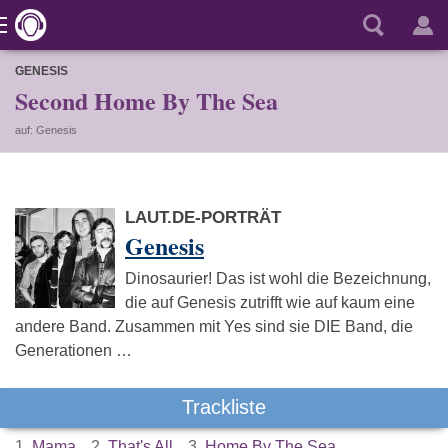
GENESIS
Second Home By The Sea
auf: Genesis
LAUT.DE-PORTRÄT
Genesis
Dinosaurier! Das ist wohl die Bezeichnung,
die auf Genesis zutrifft wie auf kaum eine
andere Band. Zusammen mit Yes sind sie DIE Band, die
Generationen …
Trackliste
1.
Mama
2.
That's All
3.
Home By The Sea