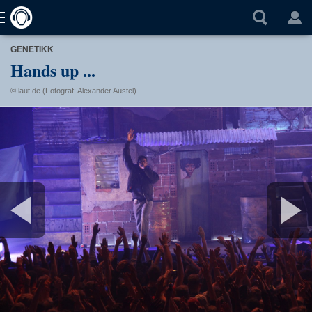
GENETIKK
Hands up ...
© laut.de (Fotograf: Alexander Austel)