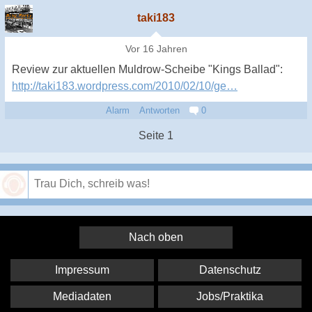
taki183
Vor 16 Jahren
Review zur aktuellen Muldrow-Scheibe "Kings Ballad":
http://taki183.wordpress.com/2010/02/10/ge…
Alarm
Antworten
0
Seite 1
Speichern
Nach oben
Impressum
Datenschutz
Mediadaten
Jobs/Praktika