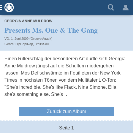
GEORGIA ANNE MULDROW
Presents Ms. One & The Gang
VÖ: 1. Juni 2009 (Groove Attack)
HipHop/Rap
,
R'n'B/Soul
Einen Ritterschlag der besonderen Art durfte sich Georgia
Anne Muldrow jüngst auf die Schultern niedergehen
lassen. Mos Def schwärmte im Feuilleton der New York
Times in höchsten Tönen von dem Multitalent. O-Ton:
"She's incredible. She's like Flack, Nina Simone, Ella,
she's something else. She's …
Zurück zum Album
Seite 1