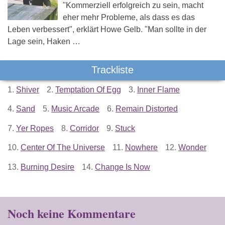
"Kommerziell erfolgreich zu sein, macht
eher mehr Probleme, als dass es das
Leben verbessert", erklärt Howe Gelb. "Man sollte in der
Lage sein, Haken …
Trackliste
1.
Shiver
2.
Temptation Of Egg
3.
Inner Flame
4.
Sand
5.
Music Arcade
6.
Remain Distorted
7.
Yer Ropes
8.
Corridor
9.
Stuck
10.
Center Of The Universe
11.
Nowhere
12.
Wonder
13.
Burning Desire
14.
Change Is Now
Noch keine Kommentare