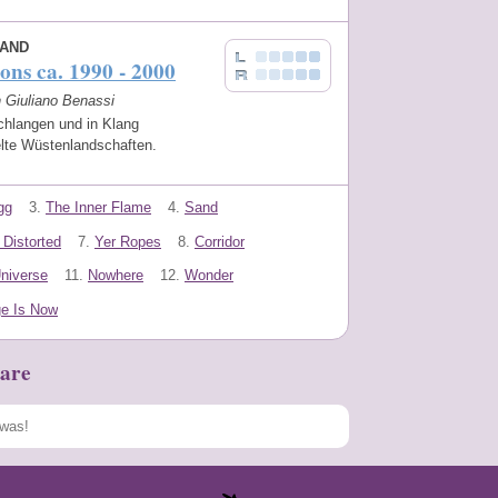
SAND
ions ca. 1990 - 2000
n Giuliano Benassi
chlangen und in Klang
lte Wüstenlandschaften.
gg
3.
The Inner Flame
4.
Sand
Distorted
7.
Yer Ropes
8.
Corridor
niverse
11.
Nowhere
12.
Wonder
e Is Now
are
Speichern