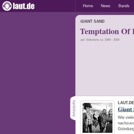
Home
News
Bands
GIANT SAND
Temptation Of 
auf: Selections ca. 1990 - 2000
LAUT.D
Giant
Wie viele
nachzuvol
Gründung 