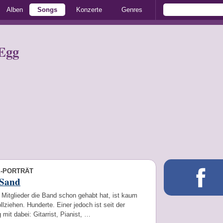
Alben
Songs
Konzerte
Genres
Egg
E-PORTRÄT
 Sand
 Mitglieder die Band schon gehabt hat, ist kaum
lziehen. Hunderte. Einer jedoch ist seit der
mit dabei: Gitarrist, Pianist, …