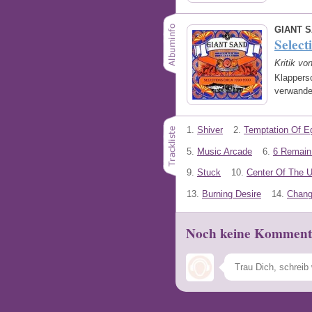
GIANT 
Select
Kritik vo
Klappers
verwande
1.
Shiver
2.
Temptation Of E
5.
Music Arcade
6.
6 Remain 
9.
Stuck
10.
Center Of The U
13.
Burning Desire
14.
Chang
Noch keine Komment