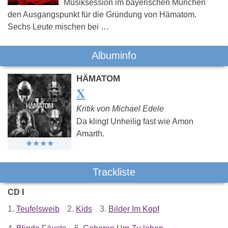
Musiksession im bayerischen München
den Ausgangspunkt für die Gründung von Hämatom.
Sechs Leute mischen bei …
Albuminfo
HÄMATOM
X
Kritik von Michael Edele
Da klingt Unheilig fast wie Amon
Amarth.
Trackliste
CD I
1.
Teufelsweib
2.
Kids
3.
Bilder Im Kopf