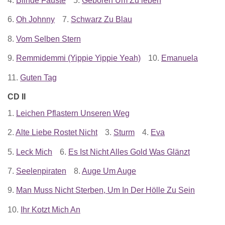
4.
Blinde Fäuste
5.
Geboren Um Zu leben
6.
Oh Johnny
7.
Schwarz Zu Blau
8.
Vom Selben Stern
9.
Remmidemmi (Yippie Yippie Yeah)
10.
Emanuela
11.
Guten Tag
CD II
1.
Leichen Pflastern Unseren Weg
2.
Alte Liebe Rostet Nicht
3.
Sturm
4.
Eva
5.
Leck Mich
6.
Es Ist Nicht Alles Gold Was Glänzt
7.
Seelenpiraten
8.
Auge Um Auge
9.
Man Muss Nicht Sterben, Um In Der Hölle Zu Sein
10.
Ihr Kotzt Mich An