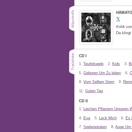
HÄMAT
X
Kritik vo
Da klingt
CD I
1.
Teufelsweib
2.
Kids
3.
B
5.
Geboren Um Zu leben
6.
O
8.
Vom Selben Stern
9.
Remm
11.
Guten Tag
CD II
1.
Leichen Pflastern Unseren 
4.
Eva
5.
Leck Mich
6.
Es 
7.
Seelenpiraten
8.
Auge Um