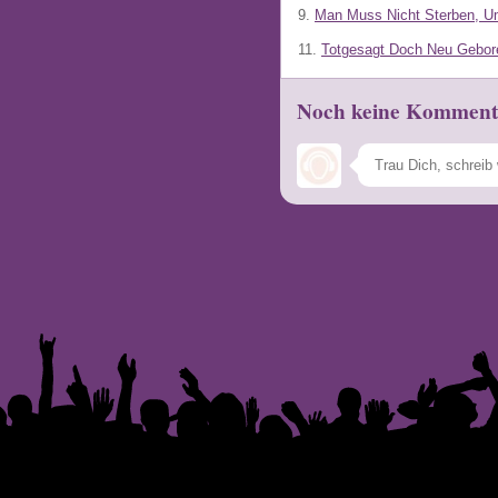
9.
Man Muss Nicht Sterben, Um
11.
Totgesagt Doch Neu Geboren
Noch keine Komment