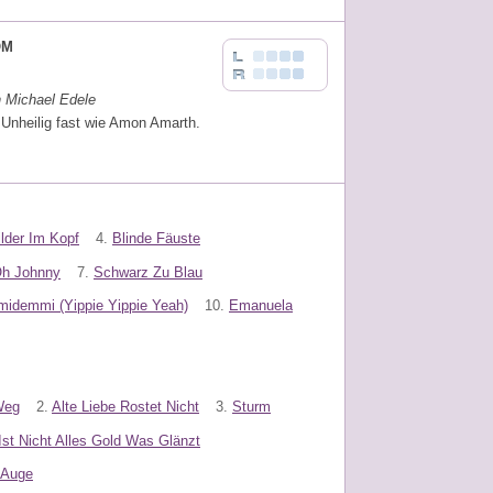
OM
n Michael Edele
 Unheilig fast wie Amon Amarth.
ilder Im Kopf
4.
Blinde Fäuste
h Johnny
7.
Schwarz Zu Blau
idemmi (Yippie Yippie Yeah)
10.
Emanuela
Weg
2.
Alte Liebe Rostet Nicht
3.
Sturm
Ist Nicht Alles Gold Was Glänzt
 Auge