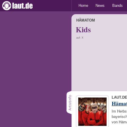
Home
News
Bands
HÄMATOM
Kids
auf: X
LAUT.D
Häma
Im Herbst
bayerisc
von Häma