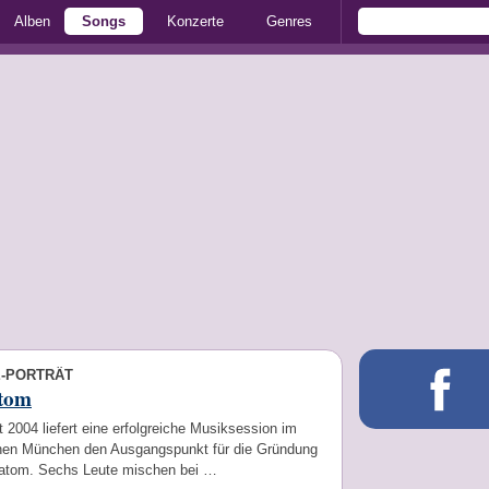
Alben
Songs
Konzerte
Genres
E-PORTRÄT
tom
 2004 liefert eine erfolgreiche Musiksession im
hen München den Ausgangspunkt für die Gründung
tom. Sechs Leute mischen bei …