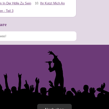
 In Der Hölle Zu Sein
10.
Ihr Kotzt Mich An
 - Teil 3
are
Speichern