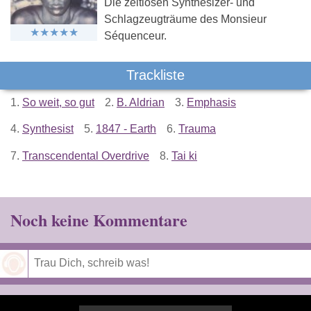
Die zeitlosen Synthesizer- und
Schlagzeugträume des Monsieur
Séquenceur.
Trackliste
1.
So weit, so gut
2.
B. Aldrian
3.
Emphasis
4.
Synthesist
5.
1847 - Earth
6.
Trauma
7.
Transcendental Overdrive
8.
Tai ki
Noch keine Kommentare
Speichern