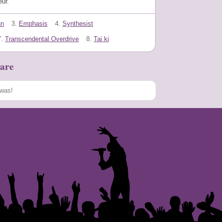
eur.
an
3.
Emphasis
4.
Synthesist
7.
Transcendental Overdrive
8.
Tai ki
are
Speichern