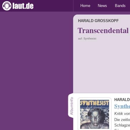
Home
News
Bands
HARALD GROSSKOPF
Transcendental
auf: Synthesist
HARALD
Synthe
Kritik vo
Die zeitl
Schlagze