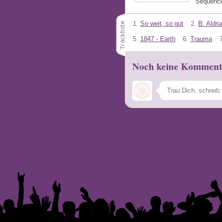
Séquenc
1.
So weit, so gut
2.
B. Aldri
5.
1847 - Earth
6.
Trauma
Noch keine Komment