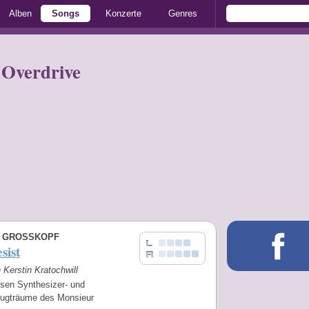
Alben
Songs
Konzerte
Genres
 Overdrive
 GROSSKOPF
sist
n Kerstin Kratochwill
osen Synthesizer- und
ugträume des Monsieur