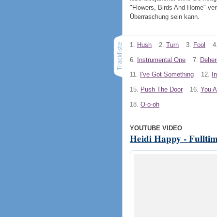
"Flowers, Birds And Home" ve
Überraschung sein kann.
1.
Hush
2.
Turn
3.
Fool
4
6.
Instrumental One
7.
Deher
11.
I've Got Something
12.
I
15.
Push The Door
16.
You A
18.
O-o-oh
YOUTUBE VIDEO
Heidi Happy - Fullti