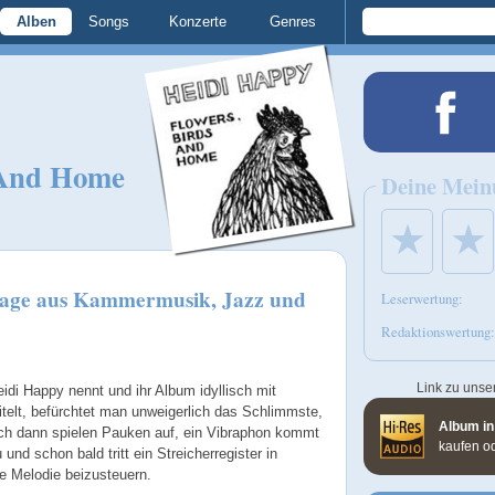
Alben
Songs
Konzerte
Genres
 And Home
Deine Mein
★
★
ollage aus Kammermusik, Jazz und
Leserwertung:
Redaktionswertung:
Link zu unse
idi Happy nennt und ihr Album idyllisch mit
telt, befürchtet man unweigerlich das Schlimmste,
Album in
ch dann spielen Pauken auf, ein Vibraphon kommt
kaufen o
und schon bald tritt ein Streicherregister in
e Melodie beizusteuern.