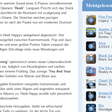
dem warmen Sound eines E-Pianos vervollkommnet
Meistgelese
 Openers "
Hush
". Langsam Pirscht sich das Stück
 durchbricht die Musikerin mit scatgesang und
Five Fin
 Gitarre. Die Streicher weichen jazzigen
Legacy
ion ist nach der Pauke nun ein modernes Drumset
Jupiter 
Ich Trag
en Heidi Happys weitgehend abgesteckt. Ihre
Buntes
nungsfeld zwischen Kammermusik, Pop und Jazz.
Arca
en und einer großen Portion Talent verpasst die
XXXXX
lligen Stilcollage stets neue Wendungen und
Black S
Black S
nning
" optimistisch einem neuen Lebensabschnitt
sie, lediglich von Akustikgitarre und sanften
The Stro
n inneren Frühling. Das zornige "
You And Your
Reality 
 den Gefielen von Walzer und Blues aus.
Charli 
egabte Künstlerin verspielte Instrumentals und
Music, F
 Alles wirkt stets filigran und angenehm entspannt.
Ariana 
des Albums zu. Heidi Happy erzählt sehr persönlich
Petal
lbstzweifeln.
Rin
lancholie hinzugeben, bleibt sie erfrischend
Nostalgi
 Tiefe zu verlieren. Ist der letzte Ton von