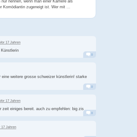
h nur nennen, wenn man einer Karriere als
er Komödiantin zugeneigt ist. Wer mit …
Vor 17 Jahren
 Künstlerin
0
Alarm
Antworten
 eine weitere grosse schweizer künstlerin! starke
0
Alarm
Antworten
Vor 17 Jahren
r zeit einiges bereit. auch zu empfehlen: big zis
0
Alarm
Antworten
r 17 Jahren