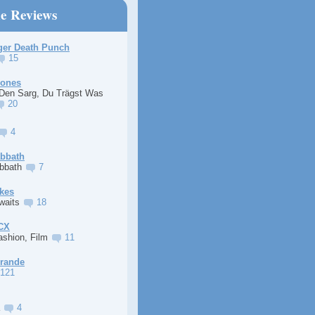
ne Reviews
ger Death Punch
15
Jones
 Den Sarg, Du Trägst Was
20
4
abbath
abbath
7
kes
Awaits
18
XCX
ashion, Film
11
Grande
121
a
4