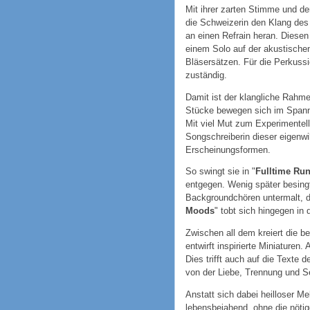
Mit ihrer zarten Stimme und 
die Schweizerin den Klang des
an einen Refrain heran. Diesen
einem Solo auf der akustischen
Bläsersätzen. Für die Perkuss
zuständig.
Damit ist der klangliche Rahm
Stücke bewegen sich im Span
Mit viel Mut zum Experimentell
Songschreiberin dieser eigenwi
Erscheinungsformen.
So swingt sie in "
Fulltime Ru
entgegen. Wenig später besingt 
Backgroundchören untermalt, de
Moods
" tobt sich hingegen in
Zwischen all dem kreiert die b
entwirft inspirierte Miniaturen.
Dies trifft auch auf die Texte 
von der Liebe, Trennung und Se
Anstatt sich dabei heilloser Me
lebensbejahend, ohne die nötige