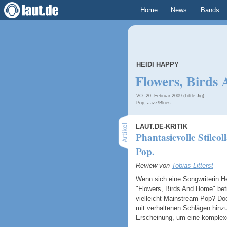
Home
News
Bands
HEIDI HAPPY
Flowers, Birds
VÖ: 20. Februar 2009 (Little Jig)
Pop
,
Jazz/Blues
LAUT.DE-KRITIK
Phantasievolle Stilc
Pop.
Review von
Tobias Litterst
Wenn sich eine Songwriterin He
"Flowers, Birds And Home" beti
vielleicht Mainstream-Pop? Do
mit verhaltenen Schlägen hinzu 
Erscheinung, um eine komplex