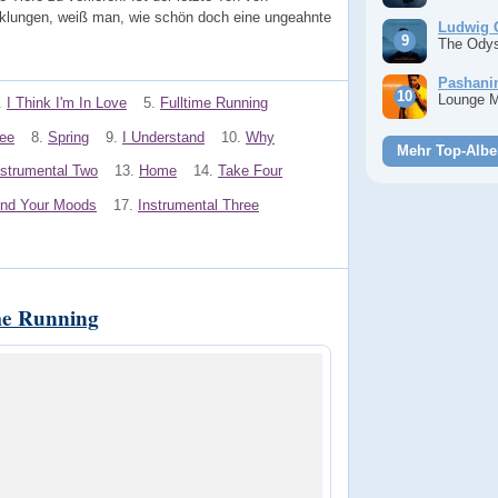
rklungen, weiß man, wie schön doch eine ungeahnte
Ludwig 
The Ody
Pashan
Lounge 
.
I Think I'm In Love
5.
Fulltime Running
ee
8.
Spring
9.
I Understand
10.
Why
Mehr Top-Albe
nstrumental Two
13.
Home
14.
Take Four
nd Your Moods
17.
Instrumental Three
me Running