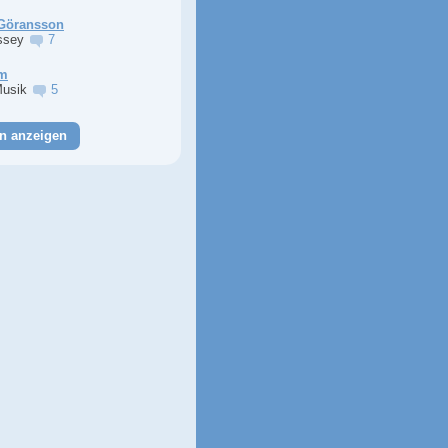
Göransson
ssey
7
im
Musik
5
n anzeigen