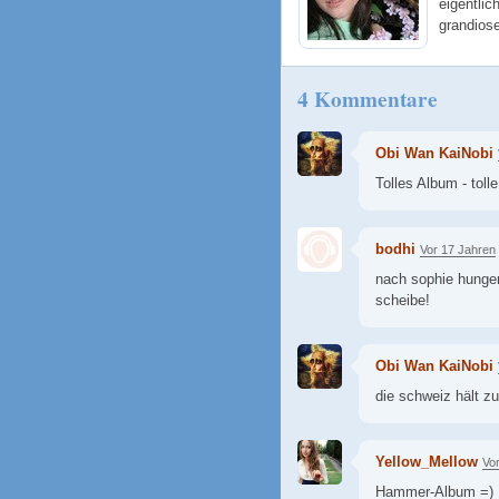
eigentlic
grandios
4 Kommentare
Obi Wan KaiNobi
Tolles Album - tolle
bodhi
Vor 17 Jahren
nach sophie hunger
scheibe!
Obi Wan KaiNobi
die schweiz hält zu
Yellow_Mellow
Vo
Hammer-Album =)