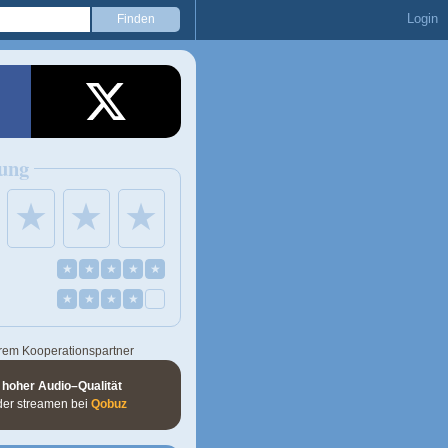
Login
ung
★
★
★
★
★
★
★
★
★
★
★
★
rem Kooperationspartner
 hoher Audio–Qualität
der streamen bei
Qobuz