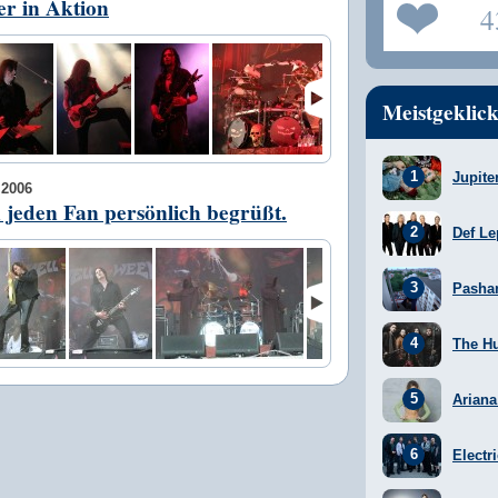
er in Aktion
4
Meistgeklick
Jupite
2006
n jeden Fan persönlich begrüßt.
Def Le
Pasha
The H
Arian
Electr