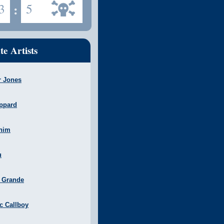
3
:
5
te Artists
r Jones
ppard
nim
u
a Grande
ic Callboy