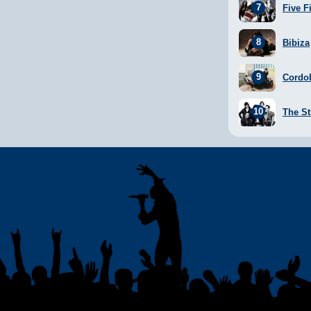
Five F
Bibiza
Cordo
The St