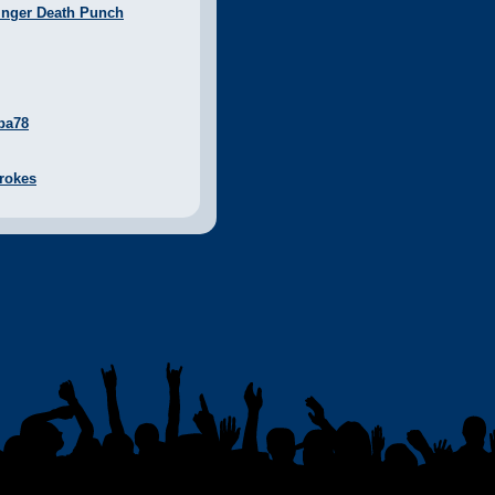
inger Death Punch
ba78
rokes