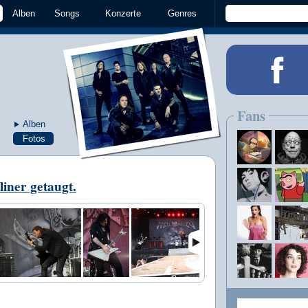
Alben
Songs
Konzerte
Genres
Fans
Alben
Fotos
iner getaugt.