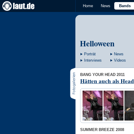
Home
News
Bands
Helloween
Porträt
News
Interviews
Videos
BANG YOUR HEAD 2011
Hätten auch als Headl
SUMMER BREEZE 2008