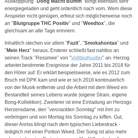
Auskopplung "
Dong Macht Bumm
" klingt ebenfalls sehr
energiegeladen und geht ordentlich nach vorn. Wem diese
Anspieler nicht genügen, erfreut sich möglicherweise noch
an "
Blutgruppe THC Positiv
" und "
Weedtox
", die
gleichsam an alte Tage erinnern.
Inhaltlich stechen vor allem "
Fazit
", "
Smokahontas
" und
"
Mein Herz
" heraus. Ersterer schließt fast nahtlos an
seinen Track "Resümee" von "
Vollbluthustler
" an. Herzog
arbeitet bestimmte Ereignisse der Jahre 2011 bis 2018 für
den Hörer auf. Er erklärt beispielsweise, wie es 2012 zum
Bruch mit DPK kam und wie er sich 2016 kontinuierlich
von der Musik entfernte und die Arbeit mit dem Weed ein
Bestandteil seines Lebens wurde (eigene Strain, eigene
Bong-Kollektion). Zweiterer ist eine Einladung an Herzogs
Herzensdame, den "
vercrackten Sonntag
" mit ihm zu
verbringen und von Montag bis Sonntag zu kiffen. Gut,
dieser Anriss klingt nach dem typischen Liebestrack -
lediglich mit einer Portion Weed. Der Song ist also mehr