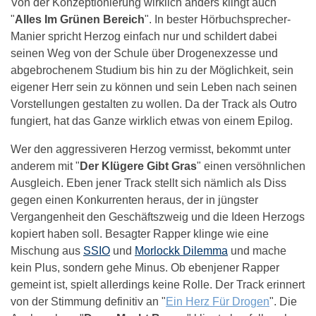
Von der Konzeptionierung wirklich anders klingt auch
"
Alles Im Grünen Bereich
". In bester Hörbuchsprecher-
Manier spricht Herzog einfach nur und schildert dabei
seinen Weg von der Schule über Drogenexzesse und
abgebrochenem Studium bis hin zu der Möglichkeit, sein
eigener Herr sein zu können und sein Leben nach seinen
Vorstellungen gestalten zu wollen. Da der Track als Outro
fungiert, hat das Ganze wirklich etwas von einem Epilog.
Wer den aggressiveren Herzog vermisst, bekommt unter
anderem mit "
Der Klügere Gibt Gras
" einen versöhnlichen
Ausgleich. Eben jener Track stellt sich nämlich als Diss
gegen einen Konkurrenten heraus, der in jüngster
Vergangenheit den Geschäftszweig und die Ideen Herzogs
kopiert haben soll. Besagter Rapper klinge wie eine
Mischung aus
SSIO
und
Morlockk Dilemma
und mache
kein Plus, sondern gehe Minus. Ob ebenjener Rapper
gemeint ist, spielt allerdings keine Rolle. Der Track erinnert
von der Stimmung definitiv an "
Ein Herz Für Drogen
". Die