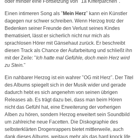
oder minder eine Fortsetzung von "1a Kifferpärchen".
Einen intimeren Song als "
Mein Herz
" kann ein Künstler
dagegen nur schwer schreiben. Wenn Herzog trotz der
Bedenken seiner Freunde den Verlust seines Kindes
thematisiert, lässt er sicherlich nicht nur mich als
sprachlosen Hörer mit Gänsehaut zurück. Er beschreibt
diesen Track als Chance der Aufarbeitung und schließt ihn
mit der Zeile: "
Ich hatte mal Gefühle, doch mein Herz wird
zu Stein.
"
Ein nahbarer Herzog ist ein wahrer "OG mit Herz". Der Titel
des Albums spiegelt sich in der Musik wider und gerade
dadurch hebt es sich angenehm von seinen übrigen
Releases ab. Es trägt dazu bei, dass man beim Hören
nicht das Gefühl hat, eine Erweiterung der vorherigen
Alben zu hören, sondern Herzog erweitert sein Soundbild
um zahlreiche neue Facetten. Die Diskographie des
selbsterklärten Drogenrappers bietet mittlerweile, auch
dank dieses Albums, weitaus mehr als das hard knock life