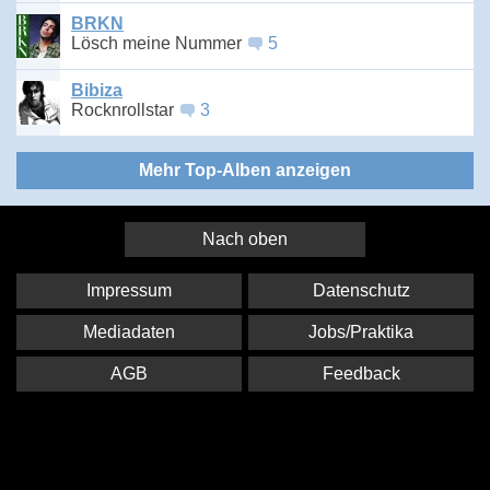
BRKN
Lösch meine Nummer
5
Bibiza
Rocknrollstar
3
Mehr Top-Alben anzeigen
Nach oben
Impressum
Datenschutz
Mediadaten
Jobs/Praktika
AGB
Feedback