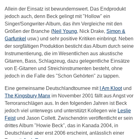
Allein der Einsatz ist bewundernswert. Das Endprodukt
jedoch auch, denn Beck gelingt mit "Hollow" ein
Singer/Songwriter-Album, das ihm Vergleiche mit den
Größen der Branche (
Neil Young
, Nick Drake,
Simon &
Garfunkel
usw.) und sehr positive Kritiken einbringt. Neben
der sorgfältigen Produktion besticht das Album durch seine
Instrumentierung, die im Wesentlichen aus akustische
Gitarren, Bass, Schlagzeug, dazu gelegentliche Einsätze
von E-Gitarren und Streichinstrumenten besteht, ohne
jedoch in die Falle des "Schon Gehörten" zu tappen.
Eine gemeinsame Deutschlandtournee mit
I Am Kloot
und
The Kingsbury Manx
im November 2001 fällt aus Angst vor
Terroranschlägen aus. In den folgenden Jahren ist Beck
jedoch viel unterwegs und unterstützt Kollegen wie
Leslie
Feist
und Jason Collett. Zwischendrin veröffentlicht er sein
drittes Album "Howie Beck", das in Kanada 2004, in
Deutschland aber erst 2006 erscheint, anlässlich einer