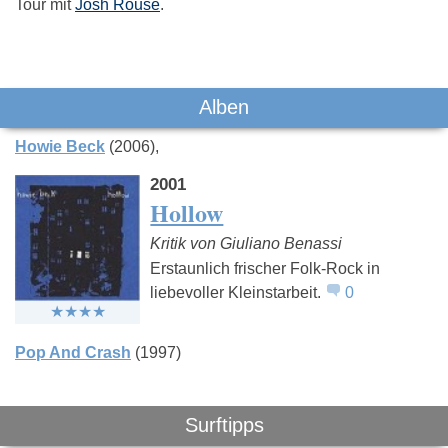
Tour mit
Josh Rouse
.
Das könnte Dich auch interessieren:
Alben
Howie Beck
(2006)
2001
Hollow
Kritik von Giuliano Benassi
Jupiter Jones
The Hu
Cordoba
Erstaunlich frischer Folk-Rock in
liebevoller Kleinstarbeit.
0
Pop And Crash
(1997)
Surftipps