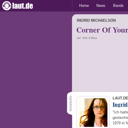
Home
News
Bands
INGRID MICHAELSON
Corner Of Your
auf: Girls & Boys
LAUT.D
Ingrid
"Ich hatt
gesteckte
1979 in 