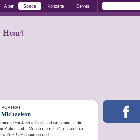
Alben
Songs
Konzerte
Genres
 Heart
E-PORTRÄT
 Michaelson
e einen Drei-Jahres-Plan, und wir haben all die
n Ziele in zehn Monaten erreicht", erläutert die
New York City geborene und …