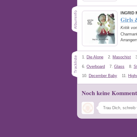
INGRID
Girls 
Kritik vo
Charmant
Arrange
1.
Die Alone
2.
Masochist
6.
Overboard
7.
Glass
8.
S
10.
December Baby
11.
High
Noch keine Komment