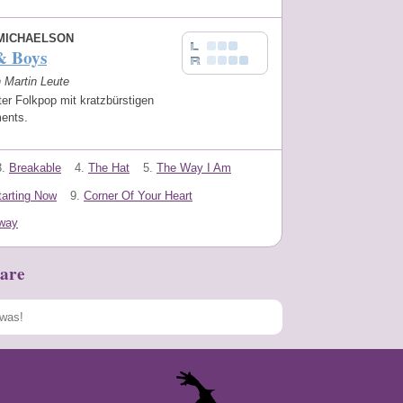
 MICHAELSON
& Boys
n Martin Leute
er Folkpop mit kratzbürstigen
ments.
3.
Breakable
4.
The Hat
5.
The Way I Am
tarting Now
9.
Corner Of Your Heart
way
are
Speichern