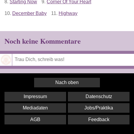
8.
Starting Now
9.
Corner Of Your Heart
10.
December Baby
11.
Highway
Noch keine Kommentare
Speichern
Nach oben
Impressum
Datenschutz
Mediadaten
Jobs/Praktika
AGB
Feedback