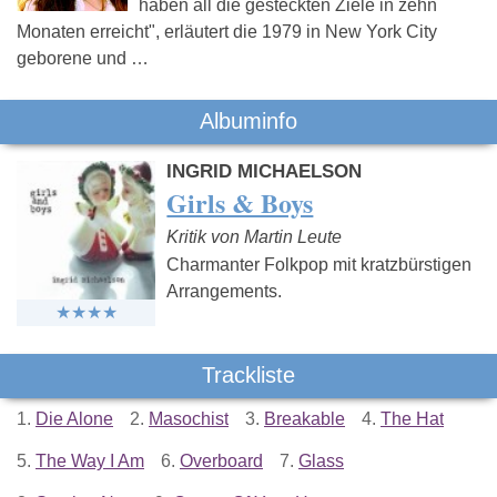
haben all die gesteckten Ziele in zehn
Monaten erreicht", erläutert die 1979 in New York City
geborene und …
Albuminfo
INGRID MICHAELSON
Girls & Boys
Kritik von Martin Leute
Charmanter Folkpop mit kratzbürstigen
Arrangements.
Trackliste
1.
Die Alone
2.
Masochist
3.
Breakable
4.
The Hat
5.
The Way I Am
6.
Overboard
7.
Glass