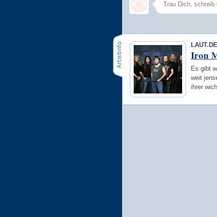
LAUT.D
Iron 
Es gibt w
weit jens
ihrer wic