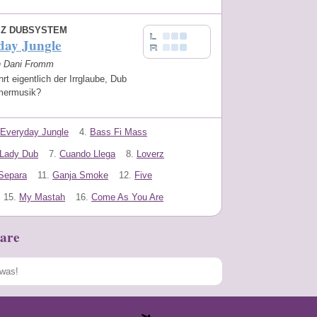
OIZ DUBSYSTEM
day Jungle
on Dani Fromm
rt eigentlich der Irrglaube, Dub
mermusik?
Everyday Jungle
4.
Bass Fi Mass
Lady Dub
7.
Cuando Llega
8.
Loverz
Separa
11.
Ganja Smoke
12.
Five
15.
My Mastah
16.
Come As You Are
are
Speichern