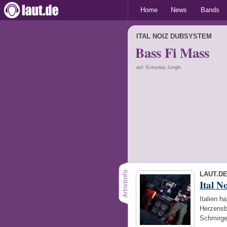
Home
News
Bands
ITAL NOIZ DUBSYSTEM
Bass Fi Mass
auf: Everyday Jungle
LAUT.D
Ital N
Italien h
Herzensb
Schmirge