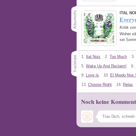
ITAL N
Every
Kritik v
Woher rüh
sei Som
1.
Ital Noiz
2.
Too Much
3.
5.
Wake Up And Reclaim!
6.
9.
Love Is
10.
El Miedo Nos 
13.
Choose Right
14.
Relax
Noch keine Komment