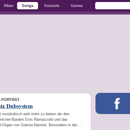
Alben
Songs
Konzerte
Genres
E-PORTRÄT
oiz Dubsystem
at musikalisch weit mehr zu bieten als den
recher-Barden Eros Ramazzotti und das
l-Organ von Gianna Nannini. Besonders in der …