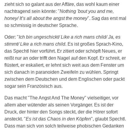
zieht sich so galant aus der Affäre, das wohl kaum einer
nachtragend sein könnte: "
Nothing 'bout you and me,
honey/ It’s all about the angst the money
". Sag das erst mal
so schmissig in deutscher Sprache.
Oder: "
Ich bin ungeschickt/ Like a rich mans child/ Ja, es
stimmt/ Like a rich mans child
. Es ist großes Sprach-Kino,
das Spechtl hier vorführt. Er zitiert oder schöpft Neues, er
reißt nur an oder trifft den Nagel auf den Kopf. Er schreit, er
flüstert, er eskaliert, er lehnt sich weit aus dem Fenster um
sich danach in paranoiden Zweifeln zu wühlen. Springt
zwischen dem Deutschen und dem Englischen oder packt
sogar sein Französisch aus.
Das macht "The Angst And The Money" vielseitiger, vor
allem aber wütender als seinen Vorgänger. Es ist der
Druck, der hinter den Songs steckt, der die Hörer sofort
ansteckt. "
Es ist das Chaos in den Köpfen
", glaubt Spechtl.
Dass man sich von solch teilweise phobischen Gedanken