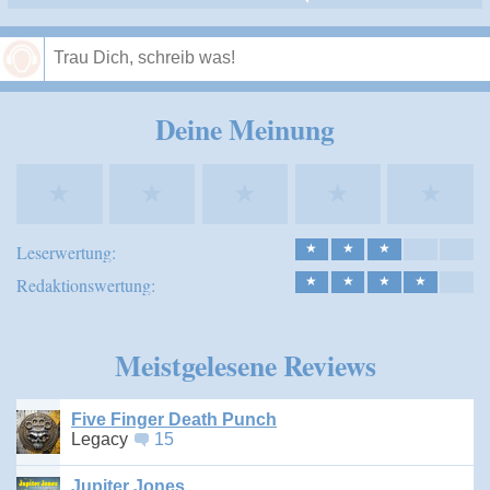
Speichern
Deine Meinung
★
★
★
★
★
Leserwertung:
★
★
★
Redaktionswertung:
★
★
★
★
Meistgelesene Reviews
Five Finger Death Punch
Legacy
15
Jupiter Jones