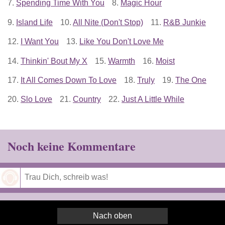
7.
Spending Time With You
8.
Magic Hour
9.
Island Life
10.
All Nite (Don't Stop)
11.
R&B Junkie
12.
I Want You
13.
Like You Don't Love Me
14.
Thinkin' Bout My X
15.
Warmth
16.
Moist
17.
It All Comes Down To Love
18.
Truly
19.
The One
20.
Slo Love
21.
Country
22.
Just A Little While
Noch keine Kommentare
Speichern
Nach oben