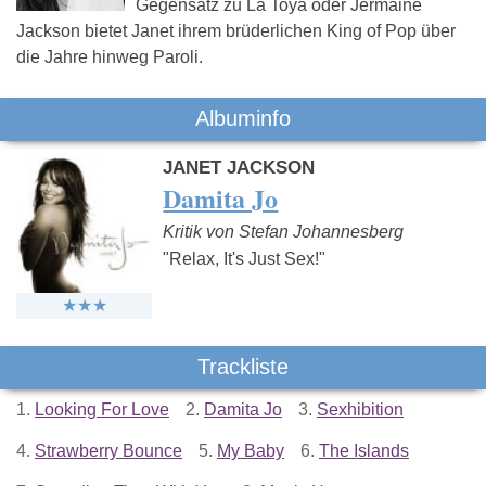
Gegensatz zu La Toya oder Jermaine
Jackson bietet Janet ihrem brüderlichen King of Pop über
die Jahre hinweg Paroli.
Albuminfo
JANET JACKSON
Damita Jo
Kritik von Stefan Johannesberg
"Relax, It's Just Sex!"
Trackliste
1.
Looking For Love
2.
Damita Jo
3.
Sexhibition
4.
Strawberry Bounce
5.
My Baby
6.
The Islands