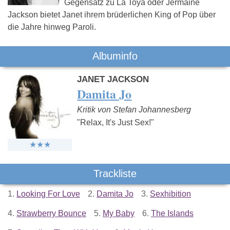
Gegensatz zu La Toya oder Jermaine
Jackson bietet Janet ihrem brüderlichen King of Pop über
die Jahre hinweg Paroli.
Albuminfo
JANET JACKSON
Damita Jo
Kritik von Stefan Johannesberg
"Relax, It's Just Sex!"
Trackliste
1.
Looking For Love
2.
Damita Jo
3.
Sexhibition
4.
Strawberry Bounce
5.
My Baby
6.
The Islands