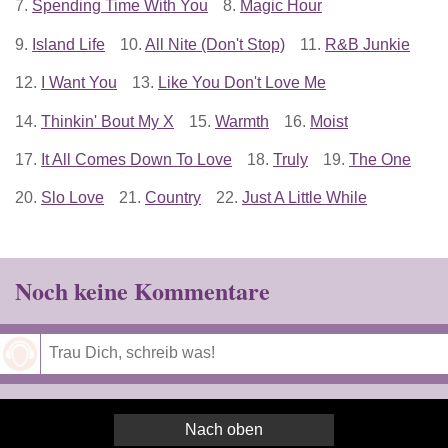
7.
Spending Time With You
8.
Magic Hour
9.
Island Life
10.
All Nite (Don't Stop)
11.
R&B Junkie
12.
I Want You
13.
Like You Don't Love Me
14.
Thinkin' Bout My X
15.
Warmth
16.
Moist
17.
It All Comes Down To Love
18.
Truly
19.
The One
20.
Slo Love
21.
Country
22.
Just A Little While
Noch keine Kommentare
Speichern
Nach oben