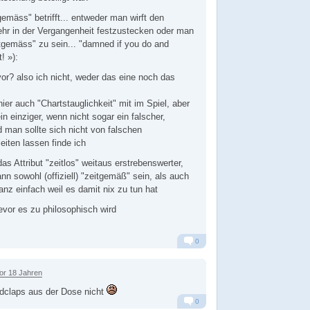
emäss" betrifft... entweder man wirft den
ehr in der Vergangenheit festzustecken oder man
eitgemäss" zu sein... "damned if you do and
! »):
vor? also ich nicht, weder das eine noch das
hier auch "Chartstauglichkeit" mit im Spiel, aber
in einziger, wenn nicht sogar ein falscher,
d man sollte sich nicht von falschen
leiten lassen finde ich
das Attribut "zeitlos" weitaus erstrebenswerter,
nn sowohl (offiziell) "zeitgemäß" sein, als auch
anz einfach weil es damit nix zu tun hat
bevor es zu philosophisch wird
0
Alarm
Antworten
or 18 Jahren
dclaps aus der Dose nicht
0