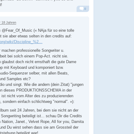
t!
0
Alarm
Antworten
r 18 Jahren
@Fear_Of_Music (« NAja für so eine tolle
t sie aber etwas selten in den credits auf:
a.org/wiki/Discipline_%2…
 machen professionelle Songwriter u.
beit bei solch einem Pop-Act. nicht sie.
u glaubst doch nicht ernsthaft die gute Dame
op mit Keyboard und komponiert bzw.
udio-Sequenzer selber, mit allen Beats,
und Samples etc?
io und singt. Wie die andern (dein Zitat) "jungen
enn dieses PRODUKTIONSSCHEMA in der
ist nicht vom Alter des zu produzierenden
, sondern einfach schlichtweg "normal". »):
Album seit 24 Jahren, bei dem sie nicht an der
ongwriting beteiligt ist... schau Dir die Credits
 Nation, Janet., Velvet Rope, All for you, Damita
und Du wirst sehen dass sie am Grossteil der
stehung beteiligt war!