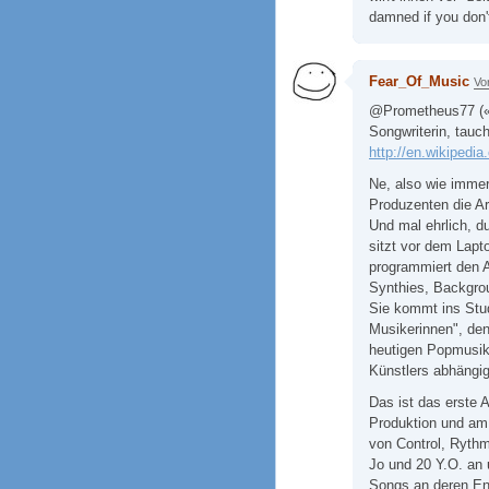
damned if you don'
Fear_Of_Music
Vo
@Prometheus77 (« 
Songwriterin, tauch
http://en.wikipedi
Ne, also wie immer
Produzenten die Ar
Und mal ehrlich, d
sitzt vor dem Lapt
programmiert den A
Synthies, Backgro
Sie kommt ins Stud
Musikerinnen", d
heutigen Popmusik 
Künstlers abhängig
Das ist das erste 
Produktion und am S
von Control, Rythm
Jo und 20 Y.O. an 
Songs an deren Ent