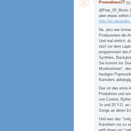
Prometheus77
Vor
@Fear_Of_Music (« 
aber etwas selten i
http://en.wikipedi
Ne, also wie immer
Produzenten die Ar
Und mal ehrlich, d
sitzt vor dem Lapt
programmiert den A
Synthies, Backgro
Sie kommt ins Stud
Musikerinnen", d
heutigen Popmusik 
Künstlers abhängig
Das ist das erste 
Produktion und am S
von Control, Rythm
Jo und 20 Y.O. an 
Songs an deren Ent
Und was das "zeitg
Künstlern vor zu s
wirft ihnen vor "z