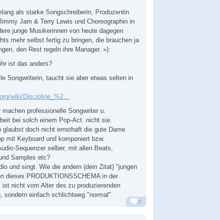
relang als starke Songschreiberin, Produzentin
 Jimmy Jam & Terry Lewis und Choreographin in
dere junge Musikerinnen von heute dagegen
hts mehr selbst fertig zu bringen, die brauchen ja
ngen, den Rest regeln ihre Manager. »):
ihr ist das anders?
lle Songwriterin, taucht sie aber etwas selten in
a.org/wiki/Discipline_%2…
 machen professionelle Songwriter u.
beit bei solch einem Pop-Act. nicht sie.
u glaubst doch nicht ernsthaft die gute Dame
op mit Keyboard und komponiert bzw.
udio-Sequenzer selber, mit allen Beats,
und Samples etc?
io und singt. Wie die andern (dein Zitat) "jungen
enn dieses PRODUKTIONSSCHEMA in der
ist nicht vom Alter des zu produzierenden
, sondern einfach schlichtweg "normal".
0
Alarm
Antworten