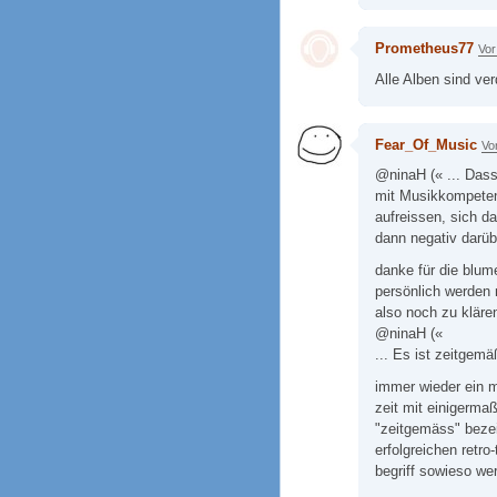
Prometheus77
Vor
Alle Alben sind v
Fear_Of_Music
Vo
@ninaH (« ... Dass 
mit Musikkompeten
aufreissen, sich d
dann negativ darüb
danke für die blum
persönlich werden
also noch zu klären
@ninaH («
... Es ist zeitgemäß
immer wieder ein m
zeit mit einigerm
"zeitgemäss" beze
erfolgreichen retro
begriff sowieso wer