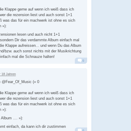
 die Klappe gerne auf wenn ich weiß dass ich
er die rezension liest und auch sonst 1+1
 was das für ein machwerk ist ohne es sich
 »):
zensionen lesen und auch nicht 1+1
ondern Dir das verdammte Album einfach mal
die Klappe aufreissen... und wenn Du das Album
und/bzw. auch sonst nichts mit der Musikrichtung
infach mal die Schnauze halten!
0
Alarm
Antworten
r 18 Jahren
 @Fear_Of_Music (« 0
 die Klappe gerne auf wenn ich weiß dass ich
er die rezension liest und auch sonst 1+1
 was das für ein machwerk ist ohne es sich
 »):
Album .... »):
immt einfach, da kann ich dir zustimmen
0