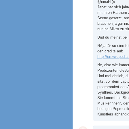
@ninaH («
Janet hat sich jah
mit ihren Partnern
Szene gesetzt, an
brauchen ja gar nic
nur ins Mikro zu si
Und du meinst bei 
NAja für so eine to
den credits auf:
http://en.wikipedi
Ne, also wie immer
Produzenten die Ar
Und mal ehrlich, d
sitzt vor dem Lapt
programmiert den A
Synthies, Backgro
Sie kommt ins Stud
Musikerinnen", d
heutigen Popmusik 
Künstlers abhängig