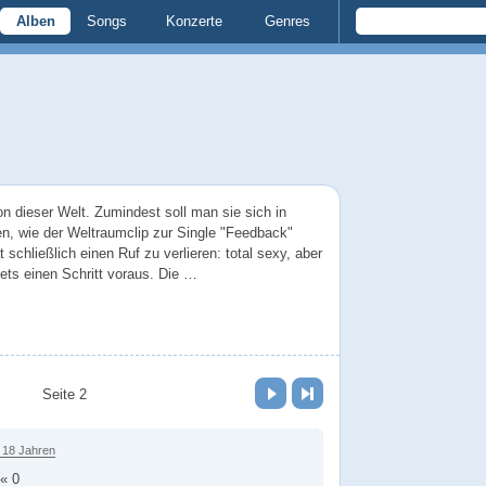
Alben
Songs
Konzerte
Genres
on dieser Welt. Zumindest soll man sie sich in
n, wie der Weltraumclip zur Single "Feedback"
 schließlich einen Ruf zu verlieren: total sexy, aber
ets einen Schritt voraus. Die …
Vor
Letzte Seite
Seite 2
 18 Jahren
« 0