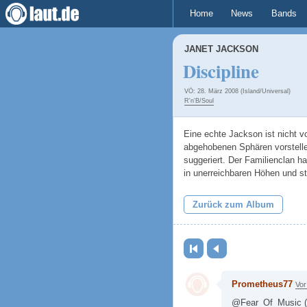
Home
News
Bands
JANET JACKSON
Discipline
VÖ: 28. März 2008 (Island/Universal)
R'n'B/Soul
Eine echte Jackson ist nicht v
abgehobenen Sphären vorstelle
suggeriert. Der Familienclan hat
in unerreichbaren Höhen und st
Zurück zum Album
Erste Seite
Zurück
Prometheus77
Vor
@Fear_Of_Music (