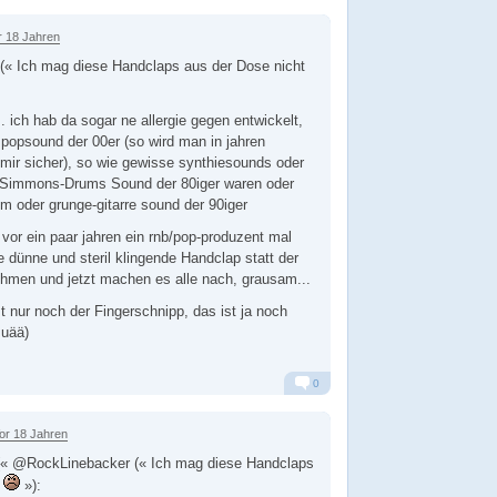
Alarm
Antworten
r 18 Jahren
« Ich mag diese Handclaps aus der Dose nicht
.. ich hab da sogar ne allergie gegen entwickelt,
e popsound der 00er (so wird man in jahren
h mir sicher), so wie gewisse synthiesounds oder
n Simmons-Drums Sound der 80iger waren oder
m oder grunge-gitarre sound der 90iger
 vor ein paar jahren ein rnb/pop-produzent mal
dünne und steril klingende Handclap statt der
hmen und jetzt machen es alle nach, grausam...
t nur noch der Fingerschnipp, das ist ja noch
 uää)
0
Alarm
Antworten
or 18 Jahren
« @RockLinebacker (« Ich mag diese Handclaps
t
»):