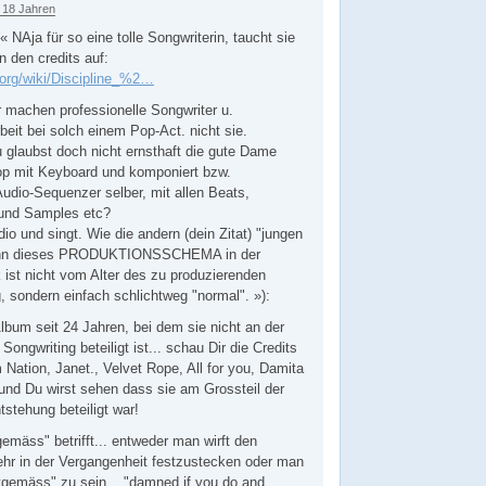
 18 Jahren
NAja für so eine tolle Songwriterin, taucht sie
n den credits auf:
a.org/wiki/Discipline_%2…
 machen professionelle Songwriter u.
beit bei solch einem Pop-Act. nicht sie.
u glaubst doch nicht ernsthaft die gute Dame
op mit Keyboard und komponiert bzw.
udio-Sequenzer selber, mit allen Beats,
und Samples etc?
io und singt. Wie die andern (dein Zitat) "jungen
enn dieses PRODUKTIONSSCHEMA in der
ist nicht vom Alter des zu produzierenden
, sondern einfach schlichtweg "normal". »):
Album seit 24 Jahren, bei dem sie nicht an der
ongwriting beteiligt ist... schau Dir die Credits
 Nation, Janet., Velvet Rope, All for you, Damita
und Du wirst sehen dass sie am Grossteil der
stehung beteiligt war!
emäss" betrifft... entweder man wirft den
ehr in der Vergangenheit festzustecken oder man
eitgemäss" zu sein... "damned if you do and