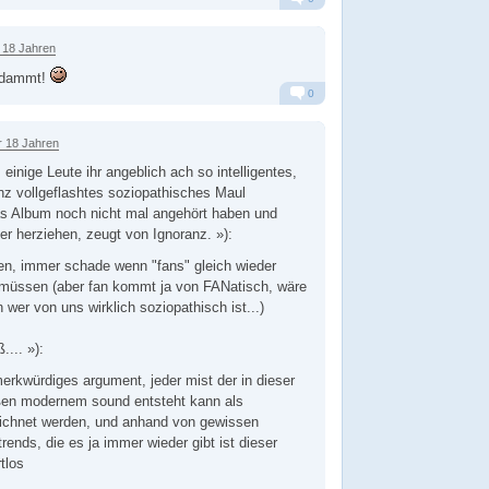
Alarm
Antworten
 18 Jahren
erdammt!
0
Alarm
Antworten
r 18 Jahren
einige Leute ihr angeblich ach so intelligentes,
z vollgeflashtes soziopathisches Maul
as Album noch nicht mal angehört haben und
er herziehen, zeugt von Ignoranz. »):
en, immer schade wenn "fans" gleich wieder
 müssen (aber fan kommt ja von FANatisch, wäre
 wer von uns wirklich soziopathisch ist...)
.... »):
erkwürdiges argument, jeder mist der in dieser
aßen modernem sound entsteht kann als
ichnet werden, und anhand von gewissen
-trends, die es ja immer wieder gibt ist dieser
tlos