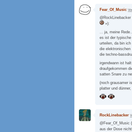
Fear_Of_Music
Vo
@RockLinebacker (
»):
... ja, meine Rede.
es ist der typisch
urteilen, da bin ic
die elektronische
die techno-bassdru
irgendwann ist halt
draufgekommen die 
satten Snare zu ne
(noch grausamer is
platter und dünner,
RockLinebacker
V
@Fear_Of_Music (
aus der Dose nich