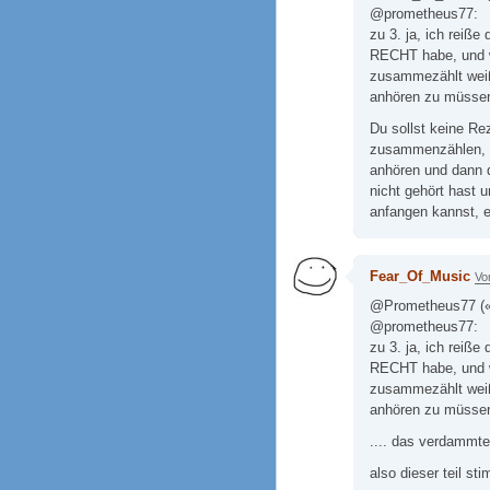
@prometheus77:
zu 3. ja, ich reiße
RECHT habe, und w
zusammezählt weiß
anhören zu müssen
Du sollst keine Re
zusammenzählen, s
anhören und dann 
nicht gehört hast 
anfangen kannst, e
Fear_Of_Music
Vo
@Prometheus77 («
@prometheus77:
zu 3. ja, ich reiße
RECHT habe, und w
zusammezählt weiß
anhören zu müssen
.... das verdammte 
also dieser teil st