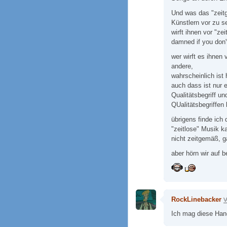
Und was das "zeitg
Künstlern vor zu s
wirft ihnen vor "z
damned if you don't
wer wirft es ihnen 
andere,
wahrscheinlich ist 
auch dass ist nur e
Qualitätsbegriff un
QUalitätsbegriffen 
übrigens finde ich 
"zeitlose" Musik ka
nicht zeitgemäß, g
aber hörn wir auf 
RockLinebacker
V
Ich mag diese Han