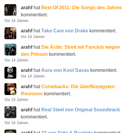
arahf
hat
Best Of 2011: Die Songs des Jahres
kommentiert.
Vor 14 Jahren
arahf
hat
Take Care von Drake
kommentiert.
Vor 14 Jahren
arahf
hat
Die Ärzte: Streit mit Fanclub wegen
den Prinzen
kommentiert.
Vor 14 Jahren
arahf
hat
Aura von Kool Savas
kommentiert.
Vor 14 Jahren
arahf
hat
Comebacks: Die überflüssigsten
Reunions
kommentiert.
Vor 14 Jahren
arahf
hat
Real Steel von Original Soundtrack
kommentiert.
Vor 14 Jahren
arahf
hat
23 von Sido & Bushido
kommentiert.