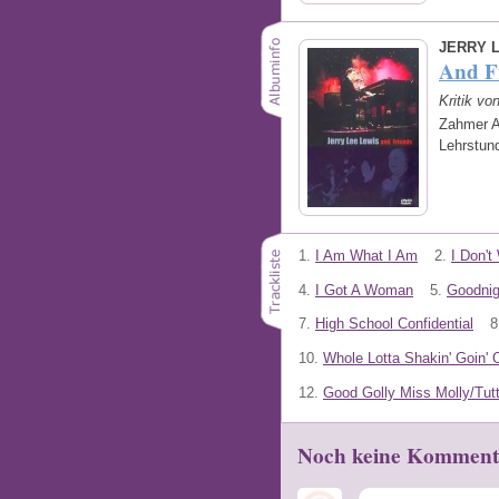
JERRY 
And F
Kritik vo
Zahmer Au
Lehrstun
1.
I Am What I Am
2.
I Don't
4.
I Got A Woman
5.
Goodnig
7.
High School Confidential
8
10.
Whole Lotta Shakin' Goin' 
12.
Good Golly Miss Molly/Tutti
Noch keine Komment