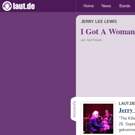
Home
News
Bands
JERRY LEE LEWIS
I Got A Woman
auf: And Friends
LAUT.D
Jerry 
"The Kil
29. Septe
gekommen