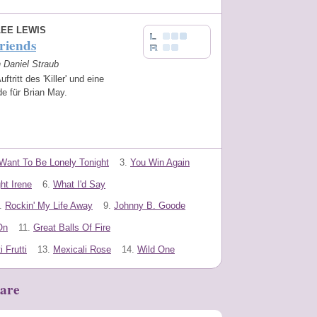
LEE LEWIS
riends
n Daniel Straub
ftritt des 'Killer' und eine
de für Brian May.
 Want To Be Lonely Tonight
3.
You Win Again
ht Irene
6.
What I'd Say
.
Rockin' My Life Away
9.
Johnny B. Goode
On
11.
Great Balls Of Fire
 Frutti
13.
Mexicali Rose
14.
Wild One
are