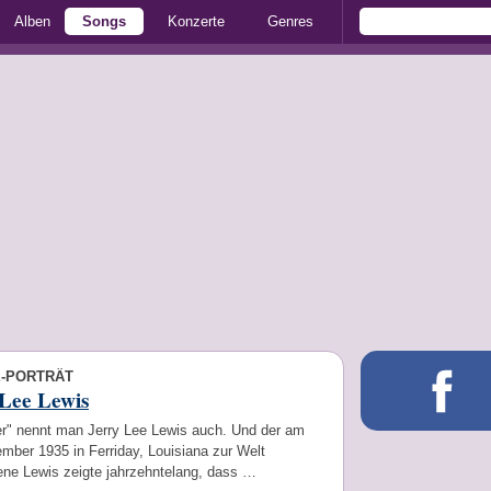
Alben
Songs
Konzerte
Genres
E-PORTRÄT
Lee Lewis
ler" nennt man Jerry Lee Lewis auch. Und der am
mber 1935 in Ferriday, Louisiana zur Welt
e Lewis zeigte jahrzehntelang, dass …