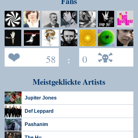
Fans
58
:
0
Meistgeklickte Artists
Jupiter Jones
Def Leppard
Pashanim
The Hu