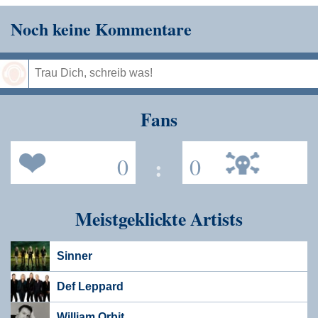
Noch keine Kommentare
Speichern
Fans
0
:
0
Meistgeklickte Artists
Sinner
Def Leppard
William Orbit