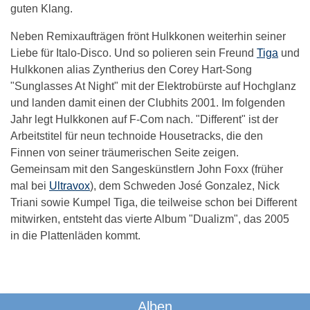
guten Klang.
Neben Remixaufträgen frönt Hulkkonen weiterhin seiner
Liebe für Italo-Disco. Und so polieren sein Freund
Tiga
und
Hulkkonen alias Zyntherius den Corey Hart-Song
"Sunglasses At Night" mit der Elektrobürste auf Hochglanz
und landen damit einen der Clubhits 2001. Im folgenden
Jahr legt Hulkkonen auf F-Com nach. "Different" ist der
Arbeitstitel für neun technoide Housetracks, die den
Finnen von seiner träumerischen Seite zeigen.
Gemeinsam mit den Sangeskünstlern John Foxx (früher
mal bei
Ultravox
), dem Schweden José Gonzalez, Nick
Triani sowie Kumpel Tiga, die teilweise schon bei Different
mitwirken, entsteht das vierte Album "Dualizm", das 2005
in die Plattenläden kommt.
Das könnte Dich auch interessieren:
Alben