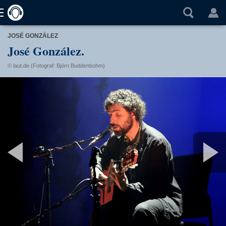
JOSÉ GONZÁLEZ
José González.
© laut.de (Fotograf: Björn Buddenbohm)