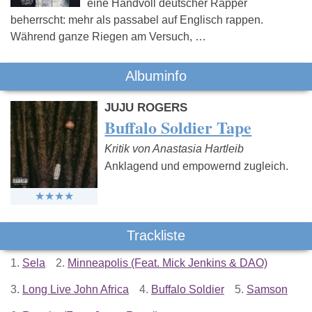
eine Handvoll deutscher Rapper
beherrscht: mehr als passabel auf Englisch rappen.
Während ganze Riegen am Versuch, …
Albuminfo
JUJU ROGERS
Buffalo Soldier Tape
Kritik von Anastasia Hartleib
Anklagend und empowernd zugleich.
Trackliste
1.
Sela
2.
Minneapolis (Feat. Mick Jenkins & DAO)
3.
Long Live John Africa
4.
Buffalo Soldier
5.
Samson