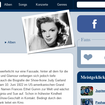
Alben
Songs
Konzerte
Genres
Fans
Alben
werferlicht nur eine Fassade, hinter all dem für die
Meistgeklick
z und Glamour verbergen sich jedoch tiefe
 auch die Biografie der Show-Ikone Judy Garland
 am 10. Juni 1922 im US-amerikanischen Grand
m Namen Frances Ethel Gumm zur Welt und wächst
Jupite
ginia und Sue auf. Schon in frühester Kindheit
ow-Geschäft in Kontakt. Bedingt durch den
nk leitet ein Kino.
Pasha