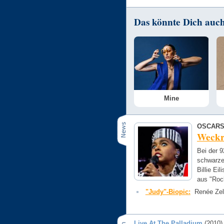
Das könnte Dich auch 
Mine
OSCARS
Weckr
Bei der 
schwarze
Billie Ei
aus "Ro
"Judy"-Biopic:
Renée Zell
Live At The Palladium
(2010)