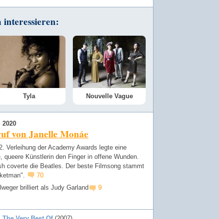
interessieren:
Tyla
Nouvelle Vague
 2020
uf von Janelle Monáe
92. Verleihung der Academy Awards legte eine
, queere Künstlerin den Finger in offene Wunden.
lish coverte die Beatles. Der beste Filmsong stammt
cketman".
70
weger brilliert als Judy Garland
9
The Very Best Of
(2007)