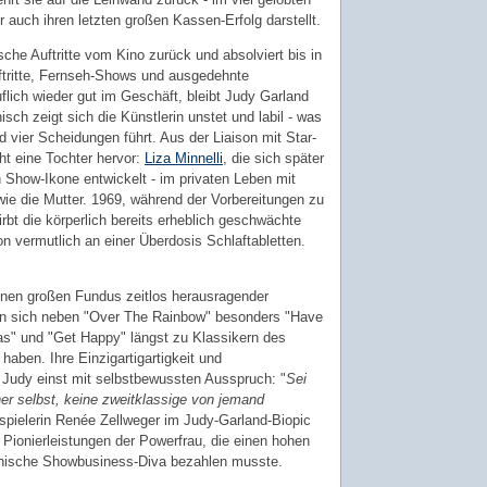
er auch ihren letzten großen Kassen-Erfolg darstellt.
sche Auftritte vom Kino zurück und absolviert bis in
ftritte, Fernseh-Shows und ausgedehnte
lich wieder gut im Geschäft, bleibt Judy Garland
h zeigt sich die Künstlerin unstet und labil - was
 vier Scheidungen führt. Aus der Liaison mit Star-
ht eine Tochter hervor:
Liza Minnelli
, die sich später
n Show-Ikone entwickelt - im privaten Leben mit
ie die Mutter. 1969, während der Vorbereitungen zu
rbt die körperlich bereits erheblich geschwächte
on vermutlich an einer Überdosis Schlaftabletten.
 einen großen Fundus zeitlos herausragender
n sich neben "Over The Rainbow" besonders "Have
mas" und "Get Happy" längst zu Klassikern des
aben. Ihre Einzigartigartigkeit und
 Judy einst mit selbstbewussten Ausspruch: "
Sei
er selbst, keine zweitklassige von jemand
spielerin Renée Zellweger im Judy-Garland-Biopic
Pionierleistungen der Powerfrau, die einen hohen
kanische Showbusiness-Diva bezahlen musste.