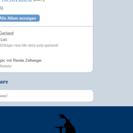
5)
Alle Alben anzeigen
 Garland
List.
5/tragic-real-life-story-judy-garland/
pic mit Renée Zellweger.
tickets/
are
Speichern