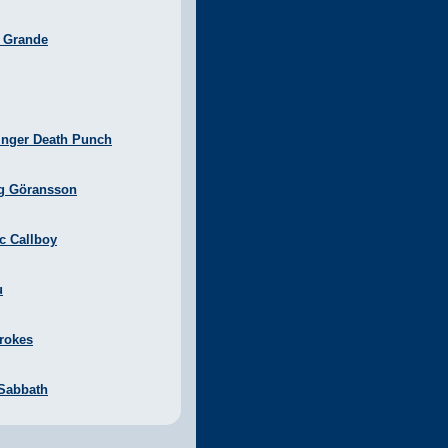
a Grande
inger Death Punch
g Göransson
ic Callboy
u
rokes
 Sabbath