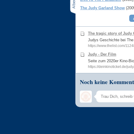
The Judy Garland Show
(200
The tragic story of Judy
Judys Geschichte bei The 
https://www.thelist.com/11248
Judy - Der Film
Seite zum 2020er Kino-Bio
https://deinkinoticket.de/judy/
Noch keine Komment