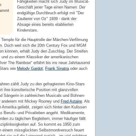
Fähigkeiten macht sich Judy im Musical-
e
Geschäft jener Tage einen Namen. Der
tammt
endgültige Durchbruch erfolgt mit "Der
Zauberer von Oz" 1939 - dank der
Absage eines bereits etablierten
Kinderstars.
y Temple für die Hauptrolle der Märchen-Verfilmung
n. Doch weil sich die 20th Century Fox und MGM
gen können, erhält Judy den Zuschlag. Der Streifen
, und zu einem Klassiker der amerikanischen
ver The Rainbow" erfährt bis ins neue Jahrtausend
 Stars wie
Melody Gardot
,
Frank Sinatra
oder auch
 Jahren zählt Judy zu den gefragtesten Kino-Stars
t ihre künstlerische Position mit glanzvollen
und Sängerin in zahlreichen Musicals und Bühnen-
ter anderem mit Mickey Rooney und
Fred Astaire
. Als
n Amerika geliebt, zeigen sich hinter den Kulissen
 Berufs- und Privatleben angeht. Medikamente,
den zu täglichen Begleitern, immer häufiger fällt
ziplinlosigkeiten auf. So kommt es 1950 zum
ch einem missglückten Selbstmordversuch feuert
rt sie auf die Leinwand zurück - im viel gelobten