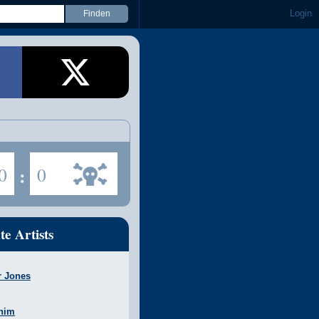
Login
0
:
0
te Artists
r Jones
nim