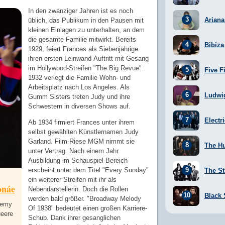
In den zwanziger Jahren ist es noch
Arian
üblich, das Publikum in den Pausen mit
kleinen Einlagen zu unterhalten, an dem
die gesamte Familie mitwirkt. Bereits
Bibiza
1929, feiert Frances als Siebenjährige
ihren ersten Leinwand-Auftritt mit Gesang
im Hollywood-Streifen "The Big Revue".
Five F
1932 verlegt die Familie Wohn- und
Arbeitsplatz nach Los Angeles. Als
Ludwi
Gumm Sisters treten Judy und ihre
Schwestern in diversen Shows auf.
Electr
Ab 1934 firmiert Frances unter ihrem
selbst gewählten Künstlernamen Judy
Garland. Film-Riese MGM nimmt sie
The H
unter Vertrag. Nach einem Jahr
Ausbildung im Schauspiel-Bereich
erscheint unter dem Titel "Every Sunday"
The St
ein weiterer Streifen mit ihr als
onáe
Nebendarstellerin. Doch die Rollen
Black
werden bald größer. "Broadway Melody
demy
Of 1938" bedeutet einen großen Karriere-
ueere
Schub. Dank ihrer gesanglichen