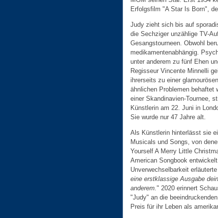
Erfolgsfilm "A Star Is Born", d
Judy zieht sich bis auf sporadi
die Sechziger unzählige TV-Au
Gesangstourneen. Obwohl beruf
medikamentenabhängig. Psychisc
unter anderem zu fünf Ehen und
Regisseur Vincente Minnelli ge
ihrerseits zu einer glamouröse
ähnlichen Problemen behaftet w
einer Skandinavien-Tournee, sti
Künstlerin am 22. Juni in Lond
Sie wurde nur 47 Jahre alt.
Als Künstlerin hinterlässt sie
Musicals und Songs, von dene
Yourself A Merry Little Christ
American Songbook entwickelt h
Unverwechselbarkeit erläuterte
eine erstklassige Ausgabe dein
anderem.
" 2020 erinnert Schau
"Judy" an die beeindruckenden 
Preis für ihr Leben als ameri