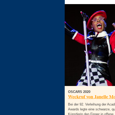
OSCARS 2020
Weckruf von Janelle M
Bei der 92. Verleihung der Aca
Awards legte eine schwarze, q
Künstlerin den Finger in offene