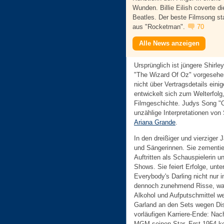
Wunden. Billie Eilish coverte di
Beatles. Der beste Filmsong s
aus "Rocketman".
70
Alle News anzeigen
Ursprünglich ist jüngere Shirle
"The Wizard Of Oz" vorgesehe
nicht über Vertragsdetails eini
entwickelt sich zum Welterfolg
Filmgeschichte. Judys Song "O
unzählige Interpretationen von
Ariana Grande
.
In den dreißiger und vierziger
und Sängerinnen. Sie zementier
Auftritten als Schauspielerin 
Shows. Sie feiert Erfolge, un
Everybody's Darling nicht nur i
dennoch zunehmend Risse, was
Alkohol und Aufputschmittel wer
Garland an den Sets wegen Dis
vorläufigen Karriere-Ende: Na
MGM seinen Star. Erst 1954 keh