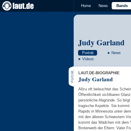
Home
News
Bands
Judy Garland
Porträt
News
Videos
LAUT.DE-BIOGRAPHIE
Judy Garland
Allzu oft beleuchtet das Schein
Öffentlichkeit sichtbaren Glan
persönliche Abgründe. So birgt
tragische Aspekte. Sie kommt
Rapids in Minnesota unter de
mit den älteren Schwestern Vir
kommt das Mädchen mit dem Sh
Broterwerb der Eltern: Vater Fra